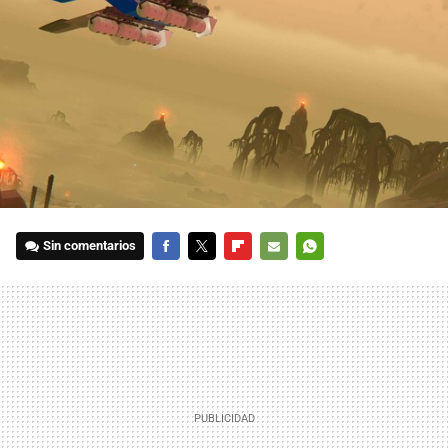
Sin comentarios
FACEBOOK
TWITTER
FLIPBOARD
E-
WHATSAPP
MAIL