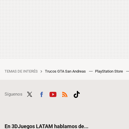
TEMAS DE INTERÉS
Trucos GTA San Andreas
PlayStation Store
Síguenos
Twit
Fac
Yout
RSS
Tikt
ter
ebo
ube
ok
ok
En 3DJuegos LATAM hablamos de...