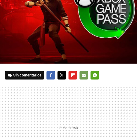
Sin comentarios
FACEBOOK
TWITTER
FLIPBOARD
E-
WHATSAPP
MAIL