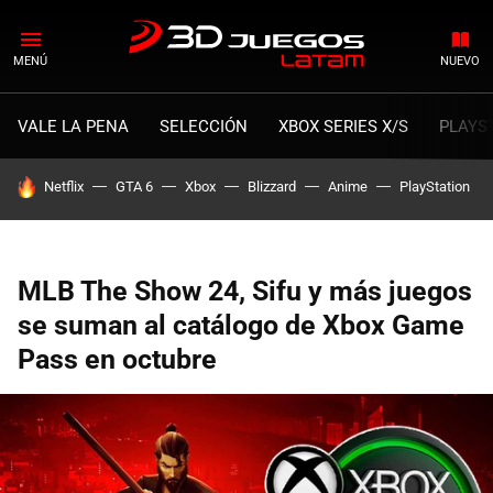
MENÚ
NUEVO
VALE LA PENA
SELECCIÓN
XBOX SERIES X/S
PLAYS
HOY SE HABLA DE
Netflix
GTA 6
Xbox
Blizzard
Anime
PlayStation
MLB The Show 24, Sifu y más juegos
se suman al catálogo de Xbox Game
Pass en octubre