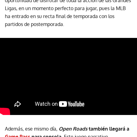
oportunidad de disfrutar de toda la acción de las Grandes
Ligas, en un momento perfecto para jugar, pues la MLB
ha entrado en su recta final de temporada con los
partidos de postemporada.
Además, ese mismo día,
Open Roads
también llegará a
Game Pass
para consola.
Este juego narrativo