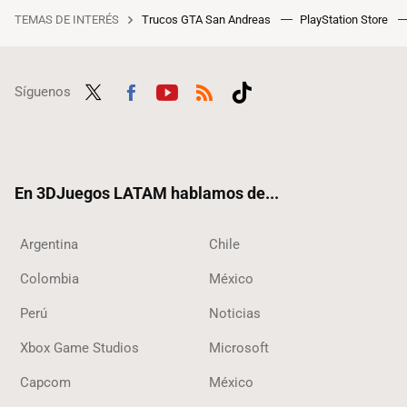
TEMAS DE INTERÉS
Trucos GTA San Andreas
PlayStation Store
Síguenos
Twit
Fac
Yout
RSS
Tikt
ter
ebo
ube
ok
ok
En 3DJuegos LATAM hablamos de...
Argentina
Chile
Colombia
México
Perú
Noticias
Xbox Game Studios
Microsoft
Capcom
México