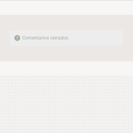
FACEBOOK
TWITTER
FLIPBOARD
E-
WHATSAPP
MAIL
Comentarios cerrados