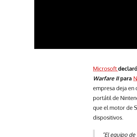
Microsoft
declaró
Warfare II
para
N
empresa deja en c
portátil de Ninte
que el motor de 
dispositivos.
“El equipo de 