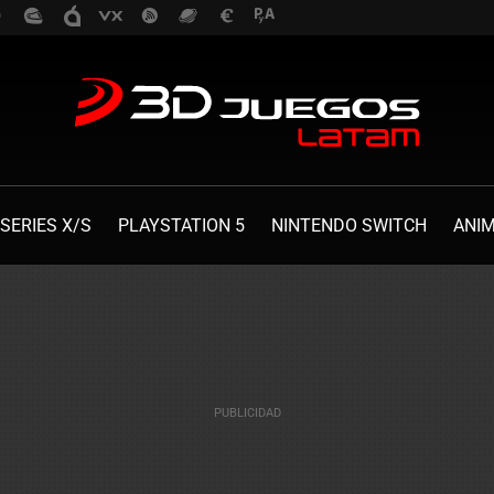
SERIES X/S
PLAYSTATION 5
NINTENDO SWITCH
ANI