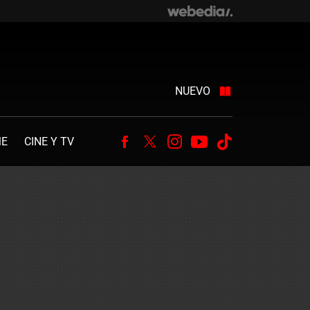
NUEVO
ME
CINE Y TV
Facebook
Twitter
Instagram
Youtube
Tiktok