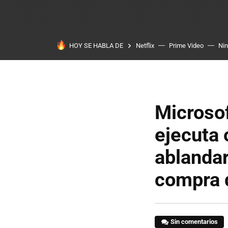
HOY SE HABLA DE
Netflix
Prime Video
Ni
Microsof
ejecuta
ablandar
compra d
Sin comentarios