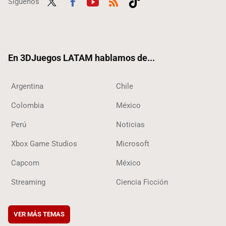
Síguenos
Twit
Fac
Yout
RSS
Tikt
ter
ebo
ube
ok
ok
En 3DJuegos LATAM hablamos de...
Argentina
Chile
Colombia
México
Perú
Noticias
Xbox Game Studios
Microsoft
Capcom
México
Streaming
Ciencia Ficción
VER MÁS TEMAS