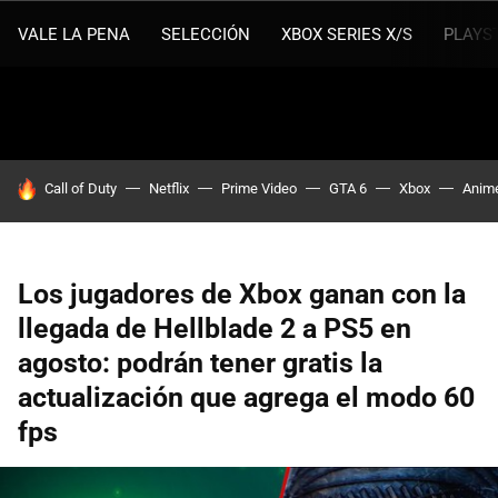
VALE LA PENA
SELECCIÓN
XBOX SERIES X/S
PLAYS
HOY SE HABLA DE
Call of Duty
Netflix
Prime Video
GTA 6
Xbox
Anim
Los jugadores de Xbox ganan con la
llegada de Hellblade 2 a PS5 en
agosto: podrán tener gratis la
actualización que agrega el modo 60
fps