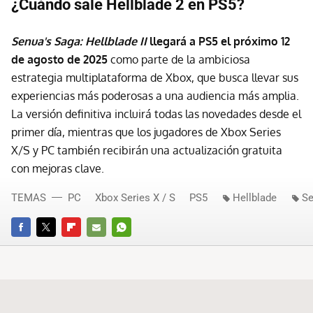
¿Cuándo sale Hellblade 2 en PS5?
Senua's Saga: Hellblade II
llegará a PS5 el próximo 12
de agosto de 2025
como parte de la ambiciosa
estrategia multiplataforma de Xbox, que busca llevar sus
experiencias más poderosas a una audiencia más amplia.
La versión definitiva incluirá todas las novedades desde el
primer día, mientras que los jugadores de Xbox Series
X/S y PC también recibirán una actualización gratuita
con mejoras clave.
TEMAS
PC
Xbox Series X / S
PS5
Hellblade
Se
FACEBOOK
TWITTER
FLIPBOARD
E-
WHATSAPP
MAIL