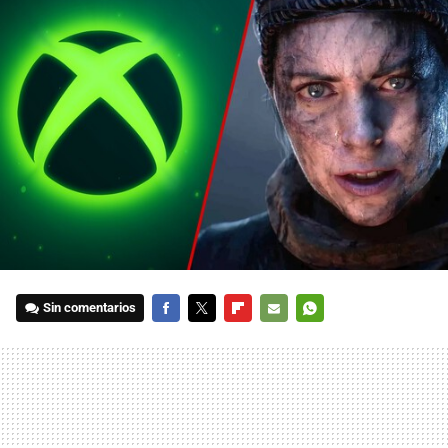
Sin comentarios
FACEBOOK
TWITTER
FLIPBOARD
E-
WHATSAPP
MAIL