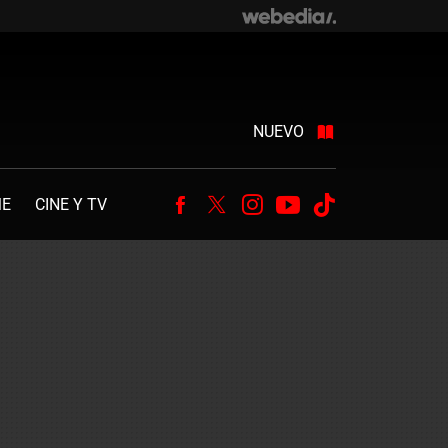
NUEVO
ME
CINE Y TV
Facebook
Twitter
Instagram
Youtube
Tiktok