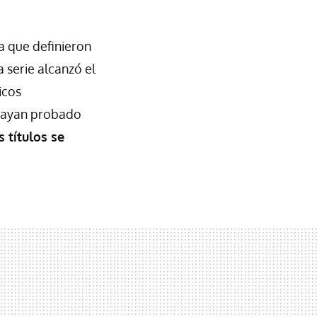
a que definieron
 serie alcanzó el
icos
 hayan probado
 títulos se