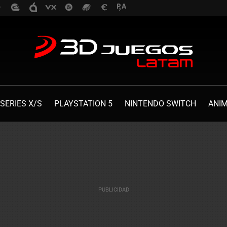
SERIES X/S
PLAYSTATION 5
NINTENDO SWITCH
ANI