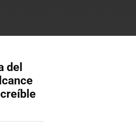
a del
alcance
creíble