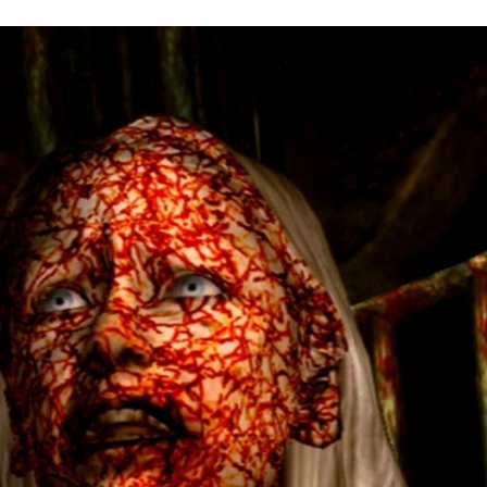
FACEBOOK
TWITTER
FLIPBOARD
E-
MAIL