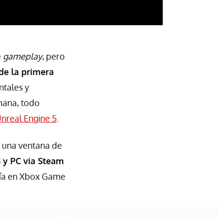
e
gameplay
, pero
de la primera
tales y
mana, todo
nreal Engine 5
.
o una ventana de
 y PC via Steam
 día en Xbox Game