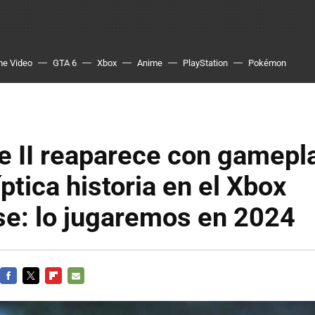
me Video
GTA 6
Xbox
Anime
PlayStation
Pokémon
e II reaparece con gamepl
íptica historia en el Xbox
e: lo jugaremos en 2024
FACEBOOK
TWITTER
FLIPBOARD
E-
MAIL