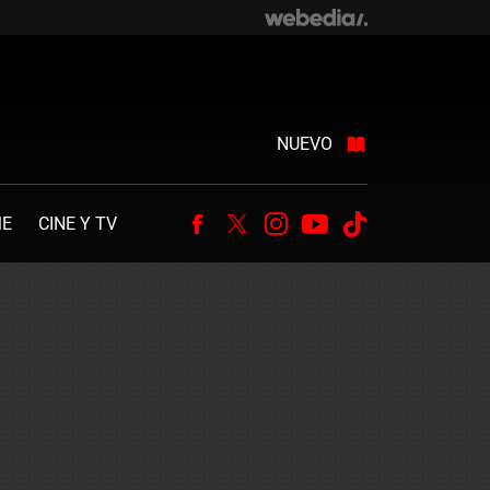
NUEVO
ME
CINE Y TV
Facebook
Twitter
Instagram
Youtube
Tiktok