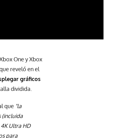
 Xbox One y Xbox
que reveló en el
splegar gráficos
alla dividida.
al que
"la
 (incluida
a 4K Ultra HD
os para