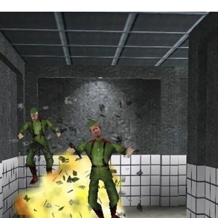
FACEBOOK
TWITTER
FLIPBOARD
E-
MAIL