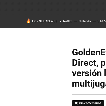
HOY SE HABLA DE
Netflix
Nintendo
GTA 6
GoldenE
Direct, 
versión 
multijug
Sin comentarios