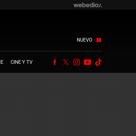
NUEVO
ME
CINE Y TV
Facebook
Twitter
Instagram
Youtube
Tiktok