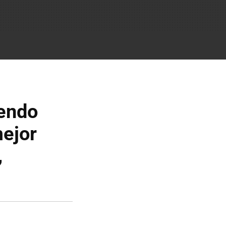
tendo
mejor
,