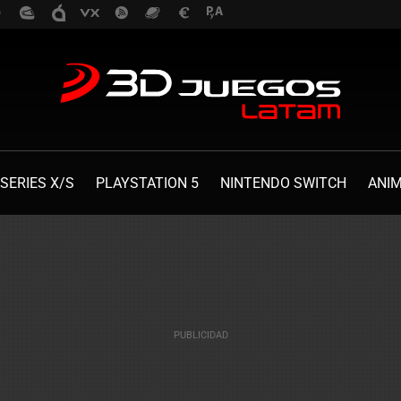
SERIES X/S
PLAYSTATION 5
NINTENDO SWITCH
ANI