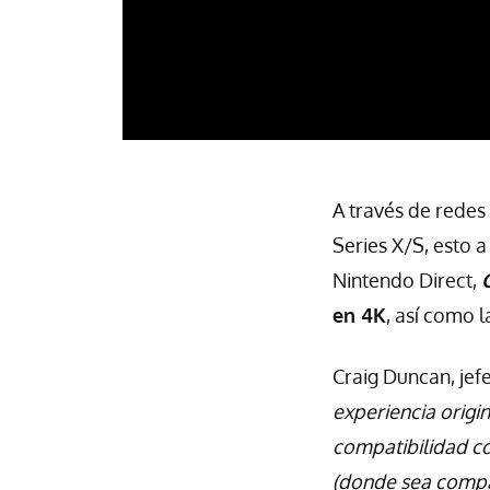
A través de redes
Series X/S, esto a
Nintendo Direct,
en 4K
, así como l
Craig Duncan, jef
experiencia origi
compatibilidad co
(donde sea compat