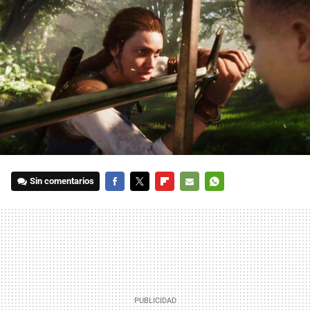
Sin comentarios
FACEBOOK
TWITTER
FLIPBOARD
E-
WHATSAPP
MAIL