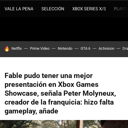
VALE LA PENA
SELECCIÓN
XBOX SERIES X/S
PLAYS
HOY SE HABLA DE
Netflix
Prime Video
Nintendo
GTA 6
Activision
Dra
Fable pudo tener una mejor
presentación en Xbox Games
Showcase, señala Peter Molyneux,
creador de la franquicia: hizo falta
gameplay, añade