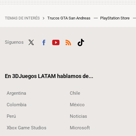
TEMAS DE INTERÉS
Trucos GTA San Andreas
PlayStation Store
Síguenos
Twit
Fac
Yout
RSS
Tikt
ter
ebo
ube
ok
ok
En 3DJuegos LATAM hablamos de...
Argentina
Chile
Colombia
México
Perú
Noticias
Xbox Game Studios
Microsoft