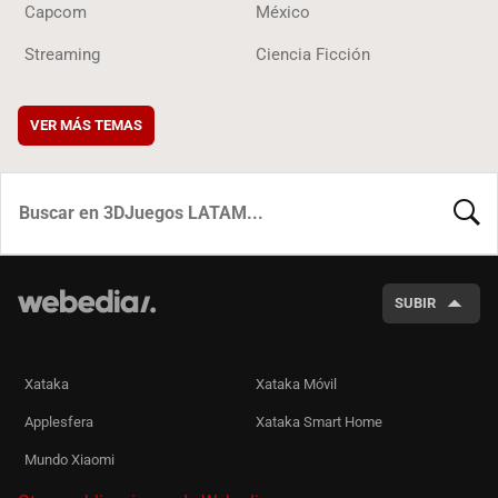
Capcom
México
Streaming
Ciencia Ficción
VER MÁS TEMAS
BUSCA
SUBIR
Xataka
Xataka Móvil
Applesfera
Xataka Smart Home
Mundo Xiaomi