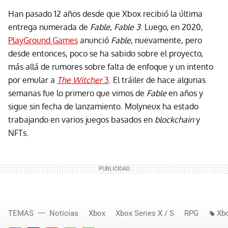
Han pasado 12 años desde que Xbox recibió la última
entrega numerada de
Fable
,
Fable 3
. Luego, en 2020,
PlayGround Games
anunció
Fable
, nuevamente, pero
desde entonces, poco se ha sabido sobre el proyecto,
más allá de rumores sobre falta de enfoque y un intento
por emular a
The Witcher
3
. El tráiler de hace algunas
semanas fue lo primero que vimos de
Fable
en años y
sigue sin fecha de lanzamiento. Molyneux ha estado
trabajando en varios juegos basados en
blockchain
y
NFTs.
TEMAS
Noticias
Xbox
Xbox Series X / S
RPG
Xb