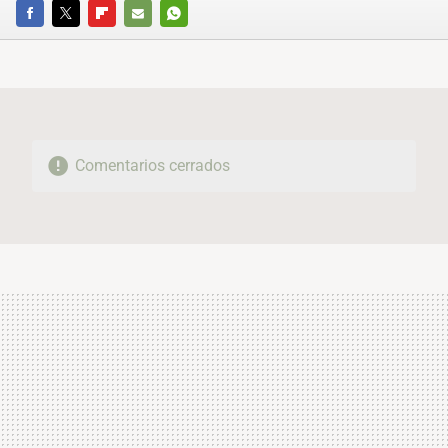
FACEBOOK
TWITTER
FLIPBOARD
E-
WHATSAPP
MAIL
Comentarios cerrados