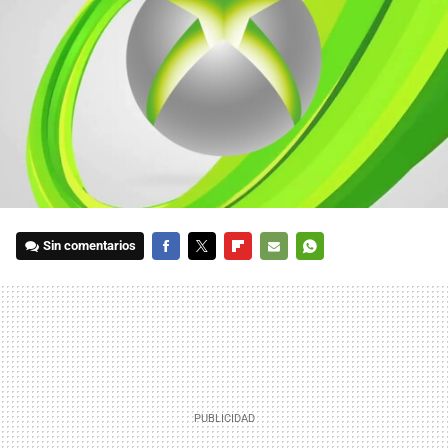
Sin comentarios
FACEBOOK
TWITTER
FLIPBOARD
E-
WHATSAPP
MAIL