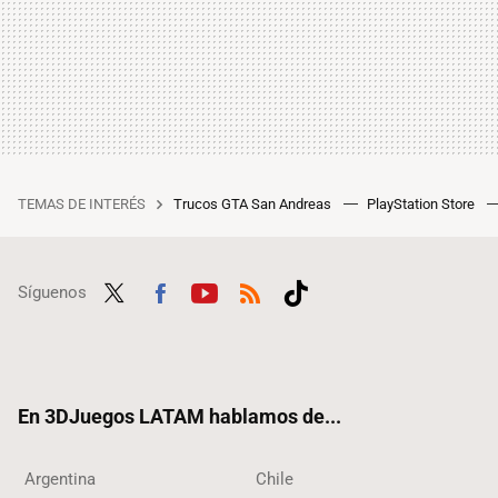
TEMAS DE INTERÉS
Trucos GTA San Andreas
PlayStation Store
Síguenos
Twit
Fac
Yout
RSS
Tikt
ter
ebo
ube
ok
ok
En 3DJuegos LATAM hablamos de...
Argentina
Chile