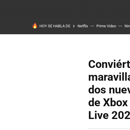
HOY SE HABLA DE
Netflix
Prime Video
Ni
Conviért
maravill
dos nuev
de Xbox 
Live 20