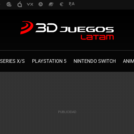
SERIES X/S
PLAYSTATION 5
NINTENDO SWITCH
ANI