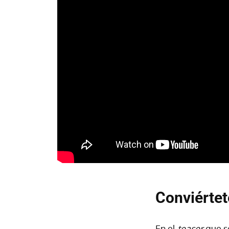
Conviértet
En el
teaser
que s