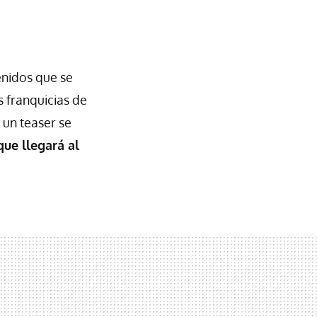
enidos que se
s franquicias de
e un teaser se
que llegará al