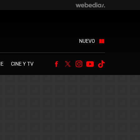
NUEVO
ME
CINE Y TV
Facebook
Twitter
Instagram
Youtube
Tiktok