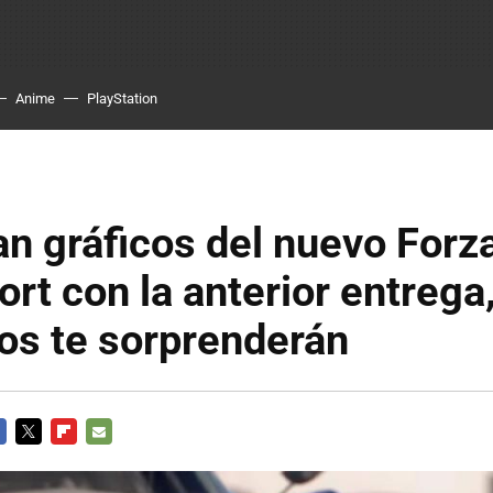
Anime
PlayStation
n gráficos del nuevo Forz
rt con la anterior entrega,
os te sorprenderán
CEBOOK
TWITTER
FLIPBOARD
E-
MAIL