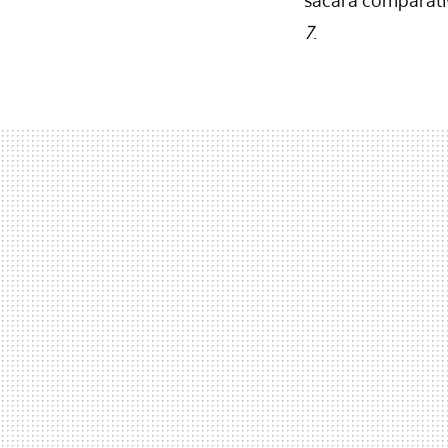
sacara comparativ
7
.