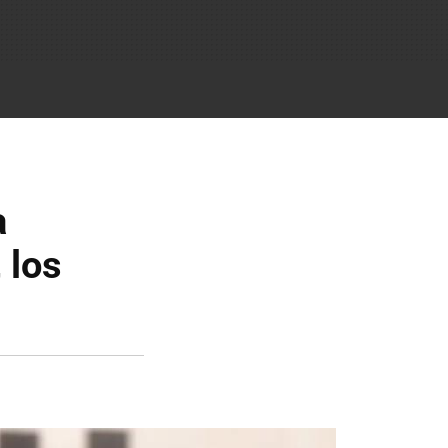
a
 los