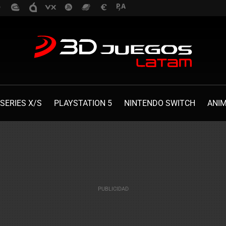
SERIES X/S
PLAYSTATION 5
NINTENDO SWITCH
ANI