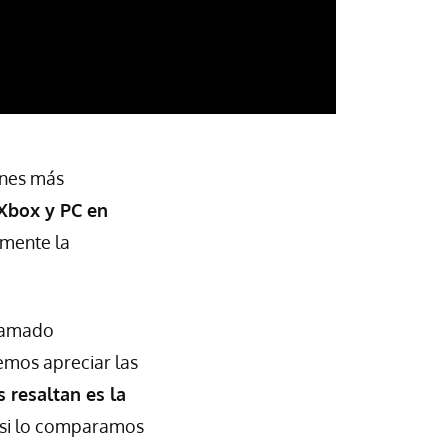
ones más
 Xbox y PC en
lmente la
llamado
emos apreciar las
 resaltan es la
a si lo comparamos