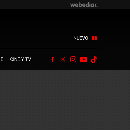
NUEVO
ME
CINE Y TV
Facebook
Twitter
Instagram
Youtube
Tiktok