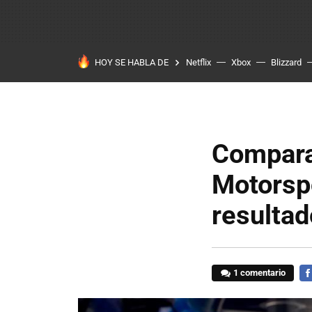
HOY SE HABLA DE
Netflix
Xbox
Blizzard
Compara
Motorspo
resultad
1 comentario
FA