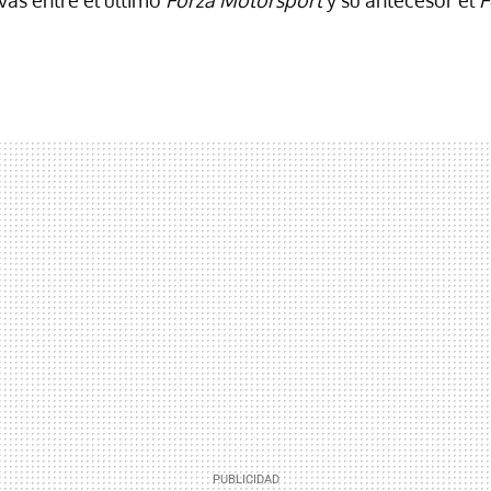
as entre el último
Forza Motorsport
y su antecesor el
F