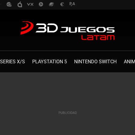
SERIES X/S
PLAYSTATION 5
NINTENDO SWITCH
ANI