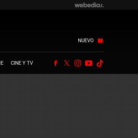
NUEVO
ME
CINE Y TV
Facebook
Twitter
Instagram
Youtube
Tiktok