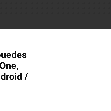
puedes
 One,
droid /