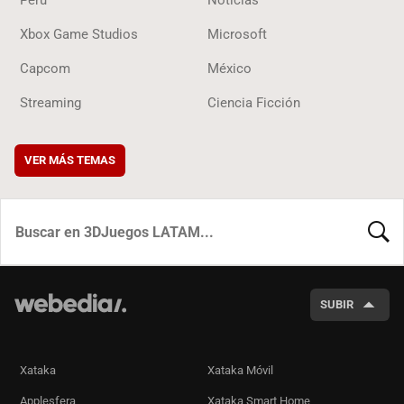
Perú
Noticias
Xbox Game Studios
Microsoft
Capcom
México
Streaming
Ciencia Ficción
VER MÁS TEMAS
BUSCA
SUBIR
Xataka
Xataka Móvil
Applesfera
Xataka Smart Home