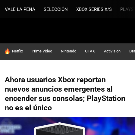
VALE LA PENA
SELECCIÓN
XBOX SERIES X/S
PLAYS
HOY SE HABLA DE
Netflix
Prime Video
Nintendo
GTA 6
Activision
Dra
Ahora usuarios Xbox reportan
nuevos anuncios emergentes al
encender sus consolas; PlayStation
no es el único