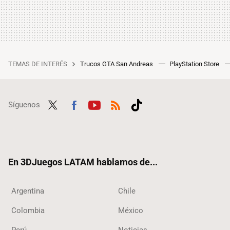
TEMAS DE INTERÉS
Trucos GTA San Andreas
PlayStation Store
Síguenos
Twit
Fac
Yout
RSS
Tikt
ter
ebo
ube
ok
ok
En 3DJuegos LATAM hablamos de...
Argentina
Chile
Colombia
México