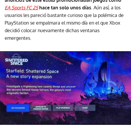
anuncios de este estilo promocionaban juegos como
EA Sports FC 25
hace tan solo unos días
. Aún así, a los
usuarios les pareció bastante curioso que la polémica de
PlayStation se empalmara el mismo día en el que Xbox
decidió colocar nuevamente dichas ventanas
emergentes.