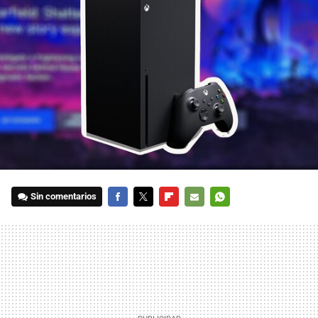
Sin comentarios
FACEBOOK
TWITTER
FLIPBOARD
E-
WHATSAPP
MAIL