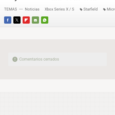
TEMAS
Noticias
Xbox Series X / S
Starfield
Micr
FACEBOOK
TWITTER
FLIPBOARD
E-
WHATSAPP
MAIL
Comentarios cerrados