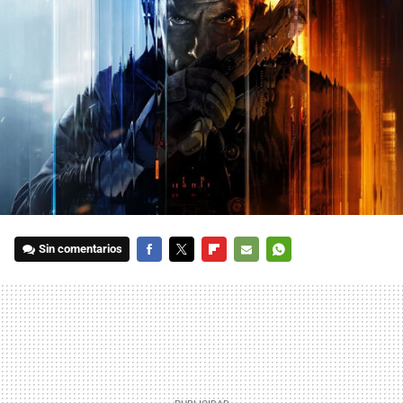
Sin comentarios
FACEBOOK
TWITTER
FLIPBOARD
E-
WHATSAPP
MAIL