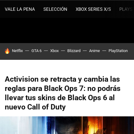
VALE LA PENA
SELECCIÓN
XBOX SERIES X/S
PLAYS
HOY SE HABLA DE
Netflix
GTA 6
Xbox
Blizzard
Anime
PlayStation
Activision se retracta y cambia las
reglas para Black Ops 7: no podrás
llevar tus skins de Black Ops 6 al
nuevo Call of Duty