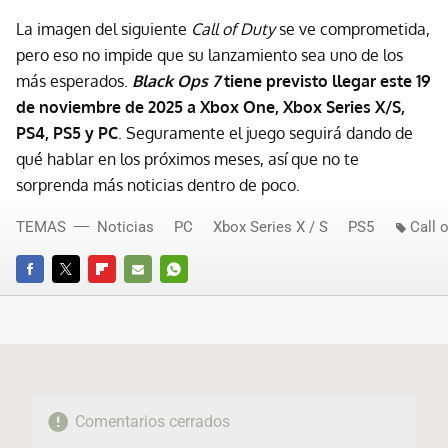
La imagen del siguiente
Call of Duty
se ve comprometida,
pero eso no impide que su lanzamiento sea uno de los
más esperados.
Black Ops 7
tiene previsto llegar este 19
de noviembre de 2025 a Xbox One, Xbox Series X/S,
PS4, PS5 y PC
. Seguramente el juego seguirá dando de
qué hablar en los próximos meses, así que no te
sorprenda más noticias dentro de poco.
TEMAS
Noticias
PC
Xbox Series X / S
PS5
Call 
FACEBOOK
TWITTER
FLIPBOARD
E-
WHATSAPP
MAIL
Comentarios cerrados