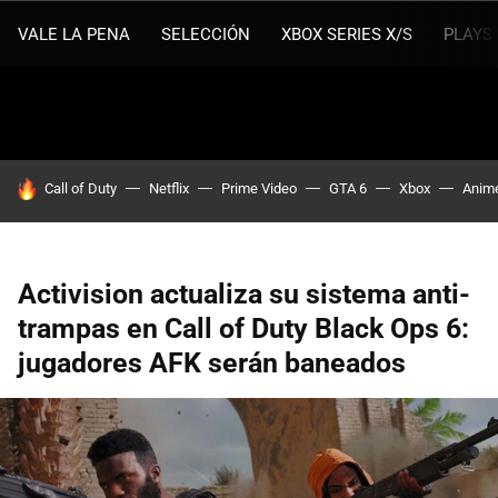
VALE LA PENA
SELECCIÓN
XBOX SERIES X/S
PLAYS
HOY SE HABLA DE
Call of Duty
Netflix
Prime Video
GTA 6
Xbox
Anim
Activision actualiza su sistema anti-
trampas en Call of Duty Black Ops 6:
jugadores AFK serán baneados