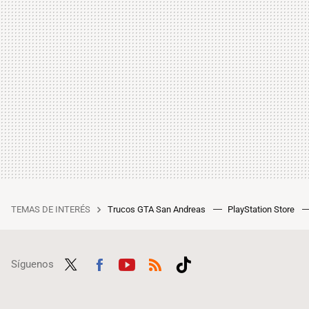
TEMAS DE INTERÉS
Trucos GTA San Andreas
PlayStation Store
Síguenos
Twit
Fac
Yout
RSS
Tikt
ter
ebo
ube
ok