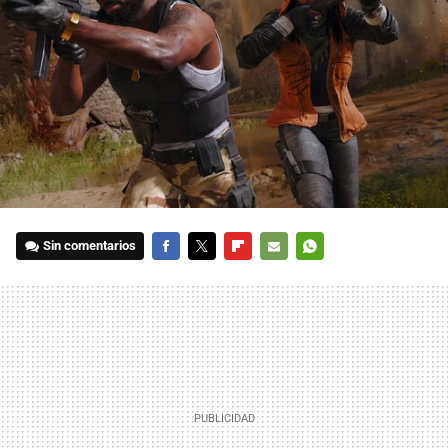
Sin comentarios
FACEBOOK
TWITTER
FLIPBOARD
E-
WHATSAPP
MAIL