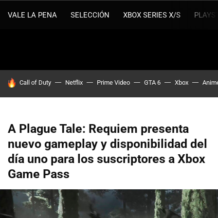
VALE LA PENA
SELECCIÓN
XBOX SERIES X/S
PLAYS
HOY SE HABLA DE
Call of Duty
Netflix
Prime Video
GTA 6
Xbox
Anim
A Plague Tale: Requiem presenta
nuevo gameplay y disponibilidad del
día uno para los suscriptores a Xbox
Game Pass