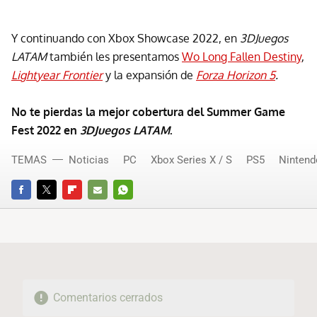
Y continuando con Xbox Showcase 2022, en
3DJuegos
LATAM
también les presentamos
Wo Long Fallen Destiny
,
Lightyear Frontier
y la expansión de
Forza Horizon 5
.
No te pierdas la mejor cobertura del Summer Game
Fest 2022 en
3DJuegos LATAM
.
TEMAS
Noticias
PC
Xbox Series X / S
PS5
Nintend
FACEBOOK
TWITTER
FLIPBOARD
E-
WHATSAPP
MAIL
Comentarios cerrados