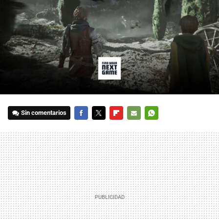
Sin comentarios
FACEBOOK
TWITTER
FLIPBOARD
E-
WHATSAPP
MAIL