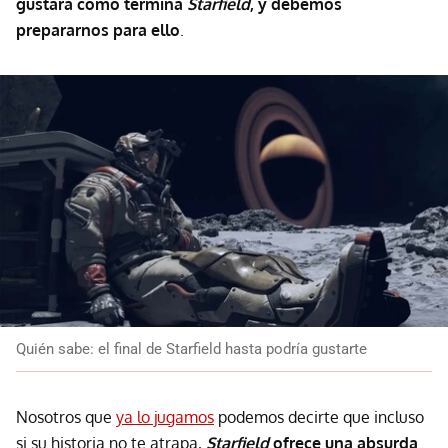
gustará cómo termina
Starfield
, y debemos
prepararnos para ello
.
Quién sabe: el final de Starfield hasta podría gustarte
Nosotros que
ya lo jugamos
podemos decirte que incluso
si su historia no te atrapa,
Starfield
ofrece una absurda