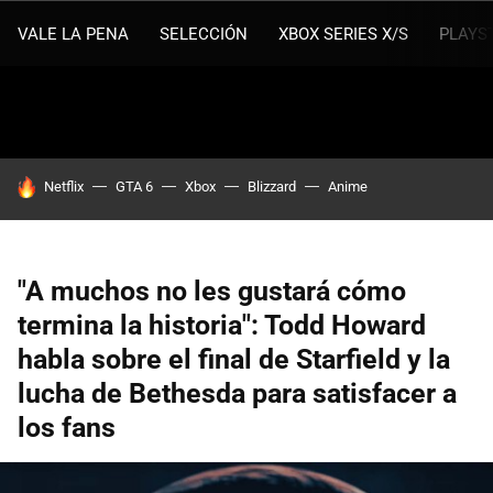
VALE LA PENA
SELECCIÓN
XBOX SERIES X/S
PLAYS
HOY SE HABLA DE
Netflix
GTA 6
Xbox
Blizzard
Anime
"A muchos no les gustará cómo
termina la historia": Todd Howard
habla sobre el final de Starfield y la
lucha de Bethesda para satisfacer a
los fans