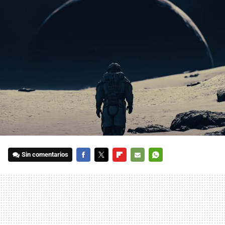
Sin comentarios
FACEBOOK
TWITTER
FLIPBOARD
E-
WHATSAPP
MAIL