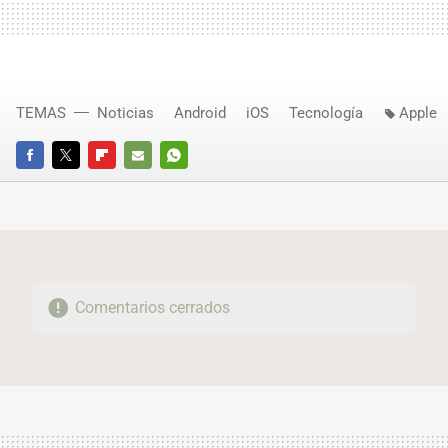
TEMAS
Noticias
Android
iOS
Tecnología
Apple
FACEBOOK
TWITTER
FLIPBOARD
E-
WHATSAPP
MAIL
Comentarios cerrados