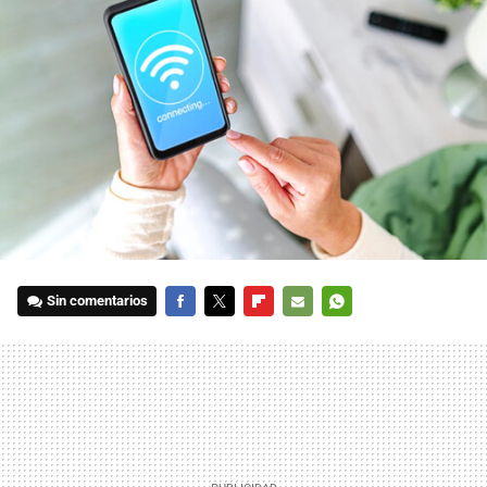
Sin comentarios
FACEBOOK
TWITTER
FLIPBOARD
E-
WHATSAPP
MAIL