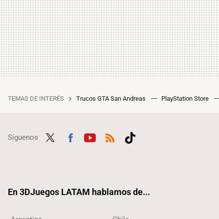
TEMAS DE INTERÉS
Trucos GTA San Andreas
PlayStation Store
Síguenos
Twit
Fac
Yout
RSS
Tikt
ter
ebo
ube
ok
ok
En 3DJuegos LATAM hablamos de...