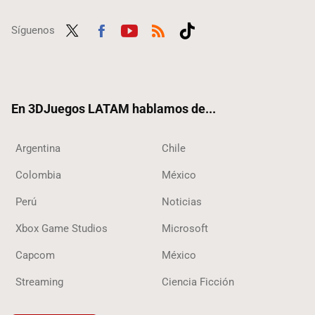
Síguenos
Twit
Fac
Yout
RSS
Tikt
ter
ebo
ube
ok
ok
En 3DJuegos LATAM hablamos de...
Argentina
Chile
Colombia
México
Perú
Noticias
Xbox Game Studios
Microsoft
Capcom
México
Streaming
Ciencia Ficción