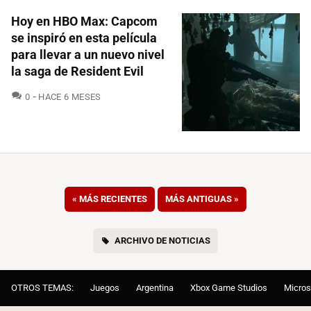
Hoy en HBO Max: Capcom
se inspiró en esta película
para llevar a un nuevo nivel
la saga de Resident Evil
COMENTARIOS
0
HACE 6 MESES
«
MÁS RECIENTES
MÁS ANTIGUAS
»
ARCHIVO DE NOTICIAS
OTROS TEMAS:
Juegos
Argentina
Xbox Game Studios
Micros