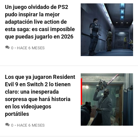
Un juego olvidado de PS2
pudo inspirar la mejor
adaptación live action de
esta saga: es casi imposible
que puedas jugarlo en 2026
COMENTARIOS
0
HACE 6 MESES
Los que ya jugaron Resident
Evil 9 en Switch 2 lo tienen
claro: una inesperada
sorpresa que hará historia
en los videojuegos
portátiles
COMENTARIOS
0
HACE 6 MESES