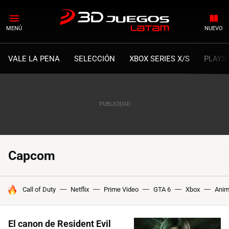
MENÚ
NUEVO
VALE LA PENA
SELECCIÓN
XBOX SERIES X/S
PLAYS
Capcom
HOY SE HABLA DE
Call of Duty
Netflix
Prime Video
GTA 6
Xbox
Ani
El canon de Resident Evil