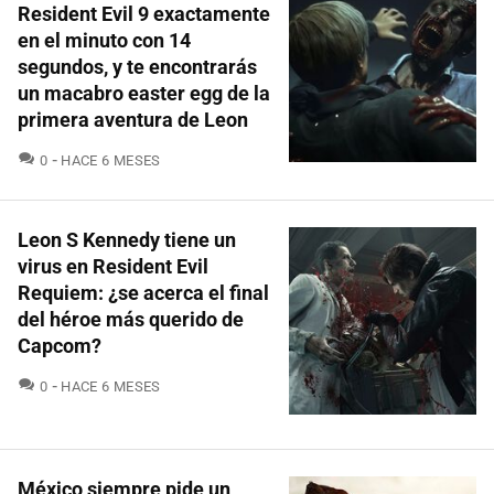
Resident Evil 9 exactamente
en el minuto con 14
segundos, y te encontrarás
un macabro easter egg de la
primera aventura de Leon
COMENTARIOS
0
HACE 6 MESES
Leon S Kennedy tiene un
virus en Resident Evil
Requiem: ¿se acerca el final
del héroe más querido de
Capcom?
COMENTARIOS
0
HACE 6 MESES
México siempre pide un