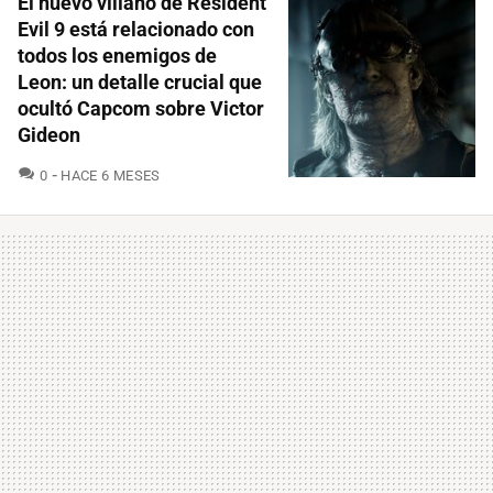
El nuevo villano de Resident
Evil 9 está relacionado con
todos los enemigos de
Leon: un detalle crucial que
ocultó Capcom sobre Victor
Gideon
COMENTARIOS
0
HACE 6 MESES