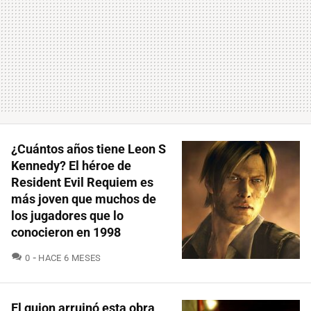
¿Cuántos años tiene Leon S
Kennedy? El héroe de
Resident Evil Requiem es
más joven que muchos de
los jugadores que lo
conocieron en 1998
COMENTARIOS
0
HACE 6 MESES
El guion arruinó esta obra