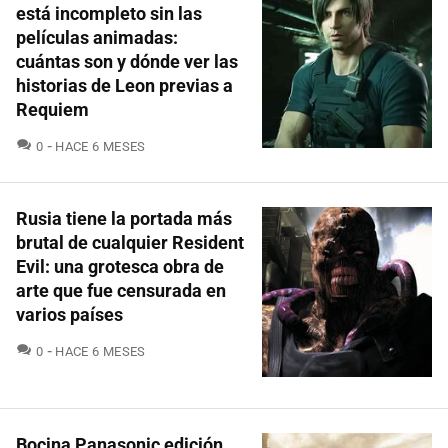
está incompleto sin las
películas animadas:
cuántas son y dónde ver las
historias de Leon previas a
Requiem
COMENTARIOS
0
HACE 6 MESES
Rusia tiene la portada más
brutal de cualquier Resident
Evil: una grotesca obra de
arte que fue censurada en
varios países
COMENTARIOS
0
HACE 6 MESES
Bocina Panasonic edición