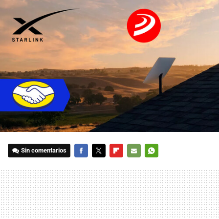
Sin comentarios
FACEBOOK
TWITTER
FLIPBOARD
E-
WHATSAPP
MAIL