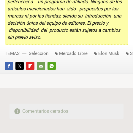
pertenecer a un programa de afiliado. Ninguno de los
artículos mencionados han sido propuestos por las
marcas ni por las tiendas, siendo su introducción una
decisión única del equipo de editores. El precio y
disponibilidad del producto están sujetos a cambios
sin previo aviso.
TEMAS
Selección
Mercado Libre
Elon Musk
S
FACEBOOK
TWITTER
FLIPBOARD
E-
WHATSAPP
MAIL
Comentarios cerrados