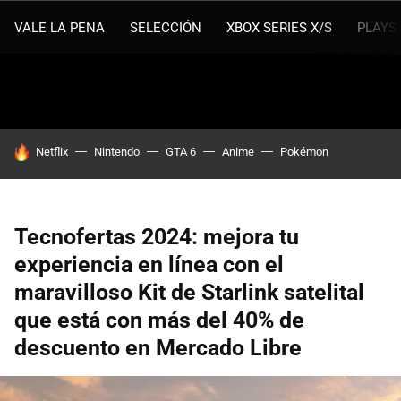
VALE LA PENA
SELECCIÓN
XBOX SERIES X/S
PLAYS
HOY SE HABLA DE
Netflix
Nintendo
GTA 6
Anime
Pokémon
Tecnofertas 2024: mejora tu
experiencia en línea con el
maravilloso Kit de Starlink satelital
que está con más del 40% de
descuento en Mercado Libre