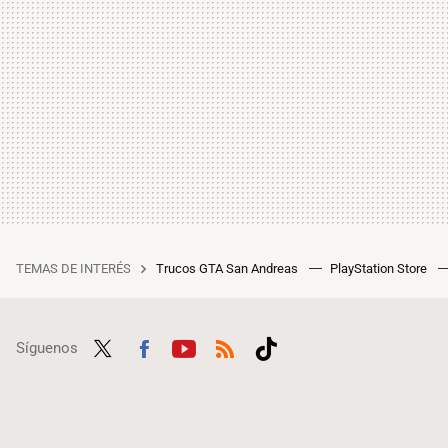
TEMAS DE INTERÉS
Trucos GTA San Andreas
PlayStation Store
Síguenos
Twit
Fac
Yout
RSS
Tikt
ter
ebo
ube
ok
ok