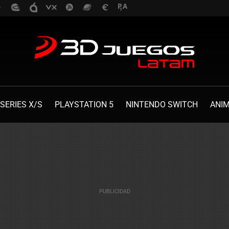
SERIES X/S
PLAYSTATION 5
NINTENDO SWITCH
ANI