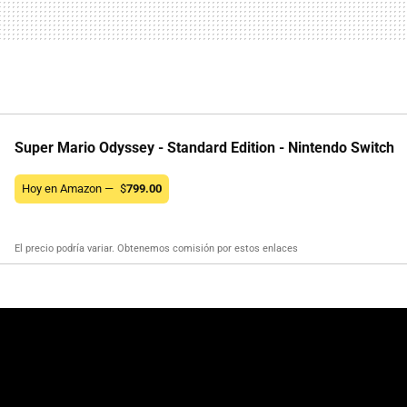
Super Mario Odyssey - Standard Edition - Nintendo Switch
Hoy en Amazon —
$
799.00
El precio podría variar. Obtenemos comisión por estos enlaces