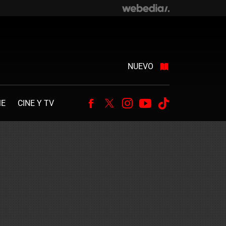
NUEVO
ME
CINE Y TV
Facebook
Twitter
Instagram
Youtube
Tiktok