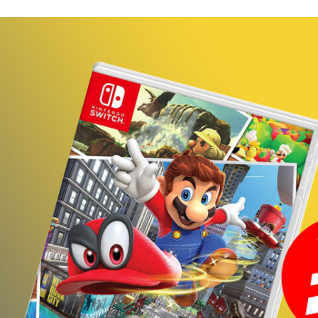
FACEBOOK
TWITTER
FLIPBOARD
E-
MAIL