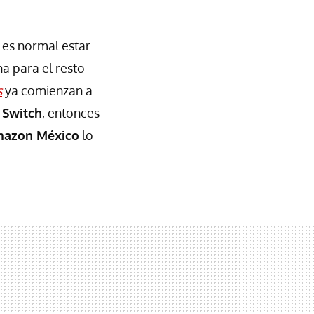
es normal estar
a para el resto
s
ya comienzan a
 Switch
, entonces
azon México
lo