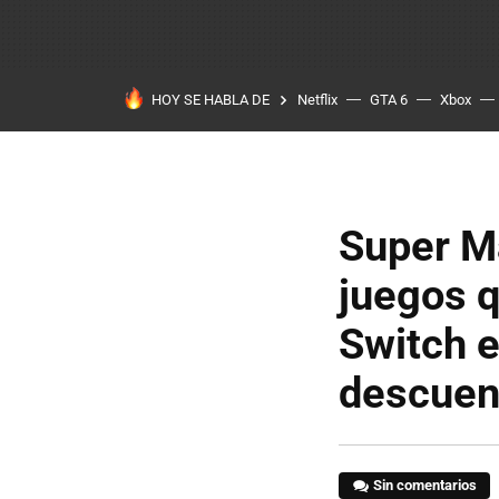
HOY SE HABLA DE
Netflix
GTA 6
Xbox
Super M
juegos q
Switch e
descuen
Sin comentarios