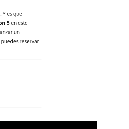
. Y es que
ion 5
en este
lanzar un
 puedes reservar.