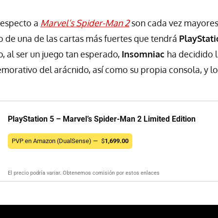
respecto a
Marvel’s Spider-Man 2
son cada vez mayores
 de una de las cartas más fuertes que tendrá
PlayStat
, al ser un juego tan esperado,
Insomniac
ha decidido 
rativo del arácnido, así como su propia consola, y lo
PlayStation 5 – Marvel’s Spider-Man 2 Limited Edition
PVP en Amazon (DualSense) —
$
1,699.00
El precio podría variar. Obtenemos comisión por estos enlaces