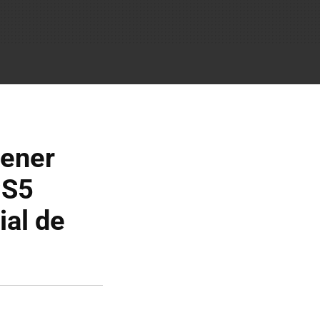
tener
PS5
ial de