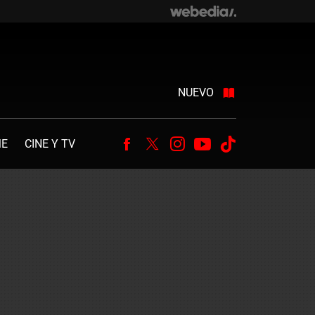
NUEVO
ME
CINE Y TV
Facebook
Twitter
Instagram
Youtube
Tiktok