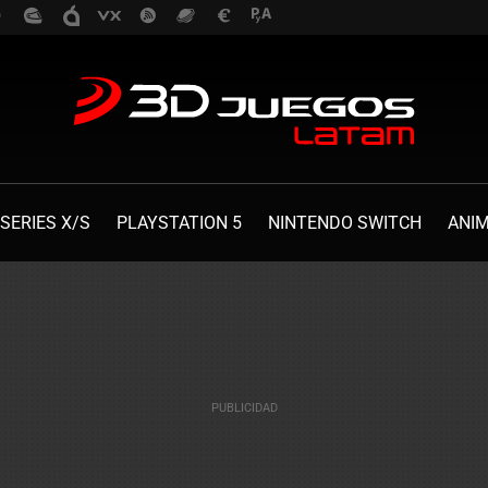
SERIES X/S
PLAYSTATION 5
NINTENDO SWITCH
ANI