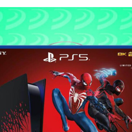
FACEBOOK
TWITTER
FLIPBOARD
E-
MAIL