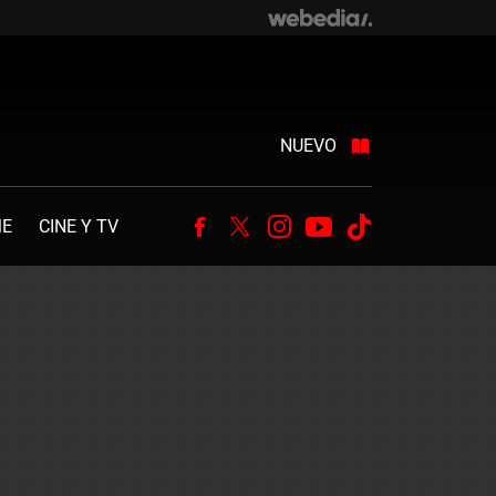
NUEVO
ME
CINE Y TV
Facebook
Twitter
Instagram
Youtube
Tiktok