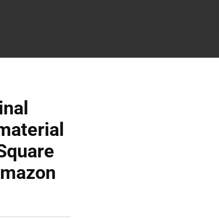
inal
material
Square
 Amazon