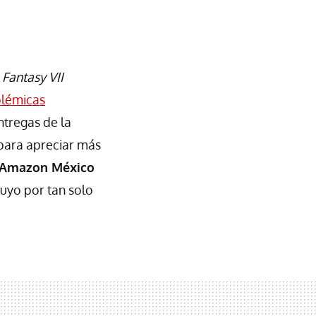
 Fantasy VII
lémicas
ntregas de la
 para apreciar más
Amazon México
tuyo por tan solo