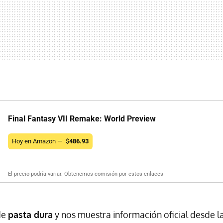
Final Fantasy VII Remake: World Preview
Hoy en Amazon —
$
486.93
El precio podría variar. Obtenemos comisión por estos enlaces
de
pasta dura
y nos muestra información oficial desde l