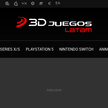
SERIES X/S
PLAYSTATION 5
NINTENDO SWITCH
ANI