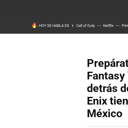
HOY SE HABLA DE
Call of Duty
Netflix
Pri
Prepárat
Fantasy 
detrás 
Enix tie
México