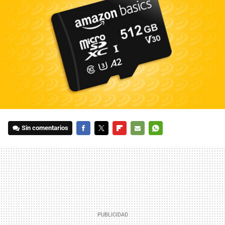
Sin comentarios
FACEBOOK
TWITTER
FLIPBOARD
E-
WHATSAPP
MAIL