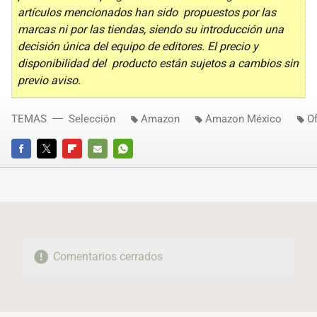
artículos mencionados han sido propuestos por las
marcas ni por las tiendas, siendo su introducción una
decisión única del equipo de editores. El precio y
disponibilidad del producto están sujetos a cambios sin
previo aviso.
TEMAS
Selección
Amazon
Amazon México
Of
FACEBOOK
TWITTER
FLIPBOARD
E-
WHATSAPP
MAIL
Comentarios cerrados