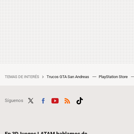
TEMAS DE INTERÉS
Trucos GTA San Andreas
PlayStation Store
Síguenos
Twit
Fac
Yout
RSS
Tikt
ter
ebo
ube
ok
ok
En 3DJuegos LATAM hablamos de...