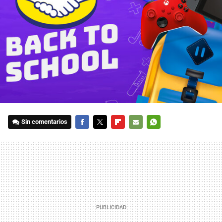
Sin comentarios
FACEBOOK
TWITTER
FLIPBOARD
E-
WHATSAPP
MAIL