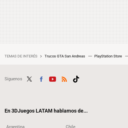
TEMAS DE INTERÉS
Trucos GTA San Andreas
PlayStation Store
Síguenos
Twit
Fac
Yout
RSS
Tikt
ter
ebo
ube
ok
ok
En 3DJuegos LATAM hablamos de...
Argentina
Chile