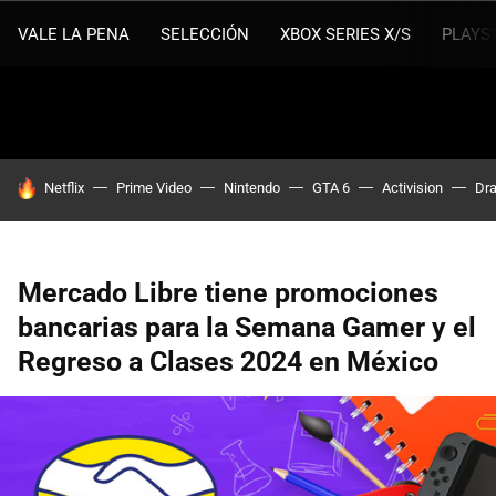
VALE LA PENA
SELECCIÓN
XBOX SERIES X/S
PLAYS
HOY SE HABLA DE
Netflix
Prime Video
Nintendo
GTA 6
Activision
Dra
Mercado Libre tiene promociones
bancarias para la Semana Gamer y el
Regreso a Clases 2024 en México