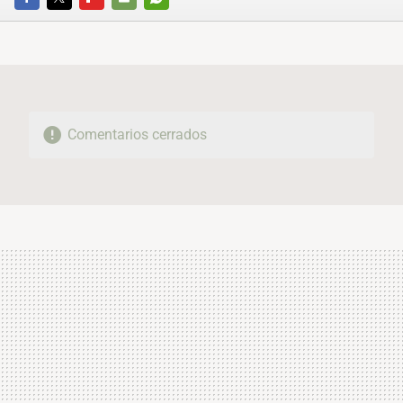
FACEBOOK
TWITTER
FLIPBOARD
E-
WHATSAPP
MAIL
Comentarios cerrados