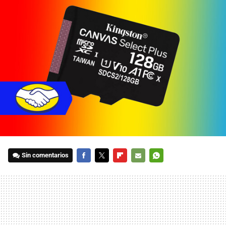
Sin comentarios
FACEBOOK
TWITTER
FLIPBOARD
E-
WHATSAPP
MAIL