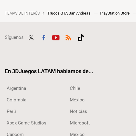
TEMAS DE INTERÉS
Trucos GTA San Andreas
PlayStation Store
Síguenos
Twit
Fac
Yout
RSS
Tikt
ter
ebo
ube
ok
ok
En 3DJuegos LATAM hablamos de...
Argentina
Chile
Colombia
México
Perú
Noticias
Xbox Game Studios
Microsoft
Capcom
México