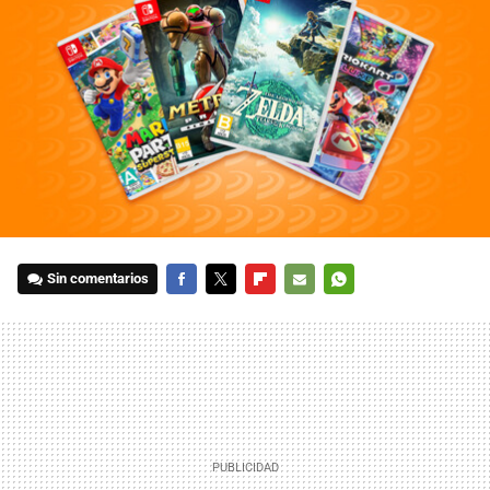
Sin comentarios
FACEBOOK
TWITTER
FLIPBOARD
E-
WHATSAPP
MAIL