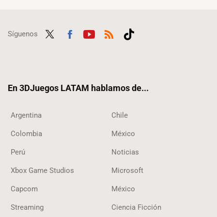
Síguenos
Twit
Fac
Yout
RSS
Tikt
ter
ebo
ube
ok
ok
En 3DJuegos LATAM hablamos de...
Argentina
Chile
Colombia
México
Perú
Noticias
Xbox Game Studios
Microsoft
Capcom
México
Streaming
Ciencia Ficción