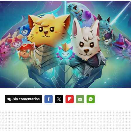
Sin comentarios
FACEBOOK
TWITTER
FLIPBOARD
E-
WHATSAPP
MAIL