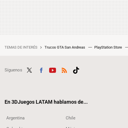
TEMAS DE INTERÉS
Trucos GTA San Andreas
PlayStation Store
Síguenos
Twit
Fac
Yout
RSS
Tikt
ter
ebo
ube
ok
ok
En 3DJuegos LATAM hablamos de...
Argentina
Chile