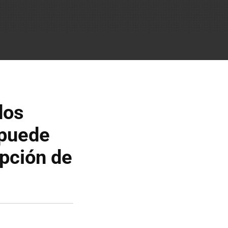
dos
 puede
pción de