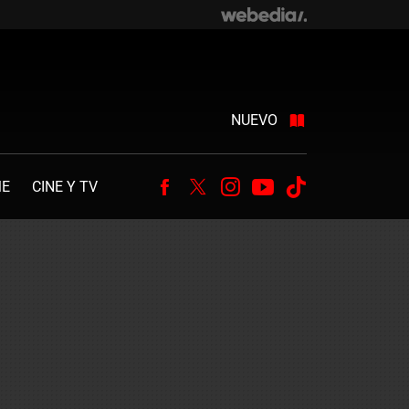
NUEVO
ME
CINE Y TV
Facebook
Twitter
Instagram
Youtube
Tiktok