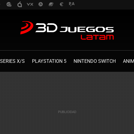
SERIES X/S
PLAYSTATION 5
NINTENDO SWITCH
ANI