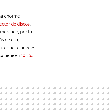
na enorme
ector de discos
.
 mercado, por lo
ás de eso,
onces no te puedes
co
tiene en
10,353