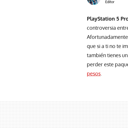
Editor
PlayStation 5 Pr
controversia ent
Afortunadamente 
que si a ti no te 
también tienes un
perder este paqu
pesos
.