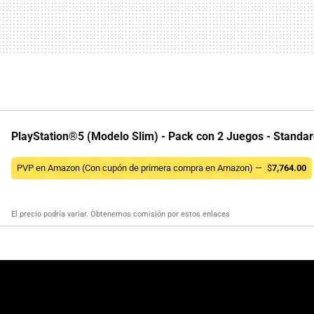
PlayStation®5 (Modelo Slim) - Pack con 2 Juegos - Standa
PVP en Amazon (Con cupón de primera compra en Amazon) —
$
7,764.00
El precio podría variar. Obtenemos comisión por estos enlaces