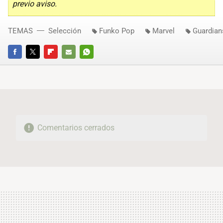
previo aviso.
TEMAS
Selección
Funko Pop
Marvel
Guardian
FACEBOOK
TWITTER
FLIPBOARD
E-
WHATSAPP
MAIL
Comentarios cerrados