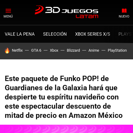
MENÚ
NUEVO
VALE LA PENA
SELECCIÓN
XBOX SERIES X/S
PLAYS
HOY SE HABLA DE
Netflix
GTA 6
Xbox
Blizzard
Anime
PlayStation
Este paquete de Funko POP! de
Guardianes de la Galaxia hará que
despierte tu espíritu navideño con
este espectacular descuento de
mitad de precio en Amazon México