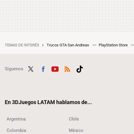
TEMAS DE INTERÉS
Trucos GTA San Andreas
PlayStation Store
Síguenos
Twit
Fac
Yout
RSS
Tikt
ter
ebo
ube
ok
ok
En 3DJuegos LATAM hablamos de...
Argentina
Chile
Colombia
México