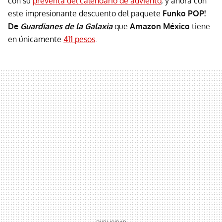
con su
preventa del calendario de adviento
, y ahora con
este impresionante descuento del paquete
Funko POP!
De
Guardianes de la Galaxia
que
Amazon México
tiene
en únicamente
411 pesos
.