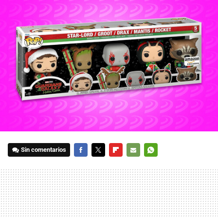
Sin comentarios
FACEBOOK
TWITTER
FLIPBOARD
E-
WHATSAPP
MAIL