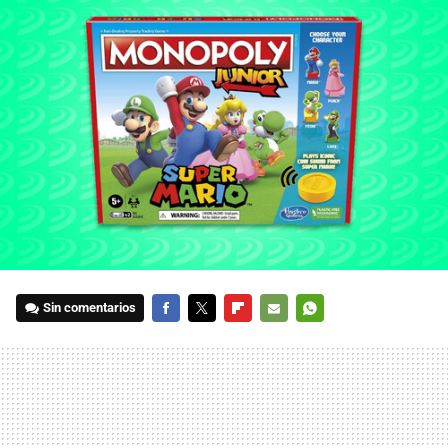
Sin comentarios
FACEBOOK
TWITTER
FLIPBOARD
E-
WHATSAPP
MAIL