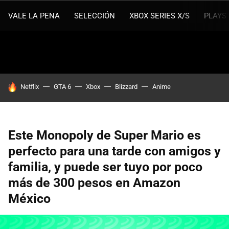
VALE LA PENA
SELECCIÓN
XBOX SERIES X/S
PLAYS
HOY SE HABLA DE
Netflix
GTA 6
Xbox
Blizzard
Anime
Este Monopoly de Super Mario es
perfecto para una tarde con amigos y
familia, y puede ser tuyo por poco
más de 300 pesos en Amazon
México