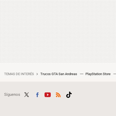
TEMAS DE INTERÉS
Trucos GTA San Andreas
PlayStation Store
Síguenos
Twit
Fac
Yout
RSS
Tikt
ter
ebo
ube
ok