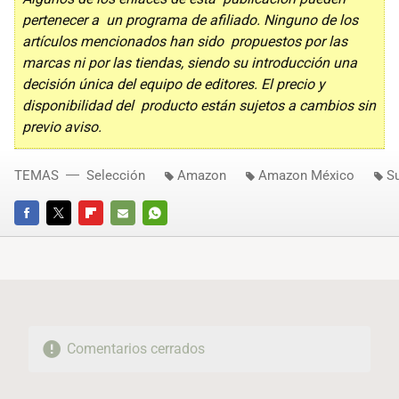
pertenecer a un programa de afiliado. Ninguno de los
artículos mencionados han sido propuestos por las
marcas ni por las tiendas, siendo su introducción una
decisión única del equipo de editores. El precio y
disponibilidad del producto están sujetos a cambios sin
previo aviso.
TEMAS
Selección
Amazon
Amazon México
S
FACEBOOK
TWITTER
FLIPBOARD
E-
WHATSAPP
MAIL
Comentarios cerrados