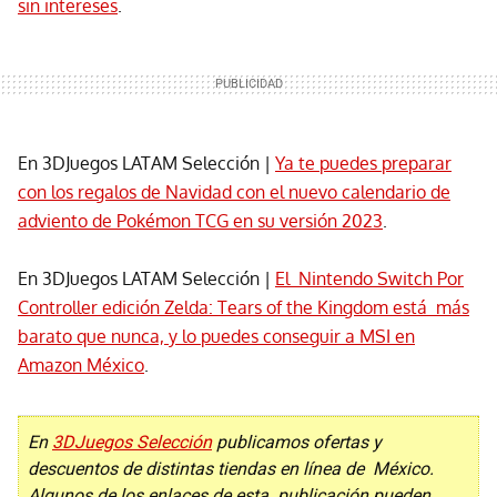
sin intereses
.
En 3DJuegos LATAM Selección |
Ya te puedes preparar
con los regalos de Navidad con el nuevo calendario de
adviento de Pokémon TCG en su versión 2023
.
En 3DJuegos LATAM Selección |
El Nintendo Switch Por
Controller edición Zelda: Tears of the Kingdom está más
barato que nunca, y lo puedes conseguir a MSI en
Amazon México
.
En
3DJuegos Selección
publicamos ofertas y
descuentos de distintas tiendas en línea de México.
Algunos de los enlaces de esta publicación pueden