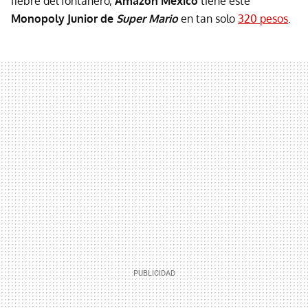
fiebre del fontanero,
Amazon México
tiene este
Monopoly Junior de
Super Mario
en tan solo
320 pesos
.