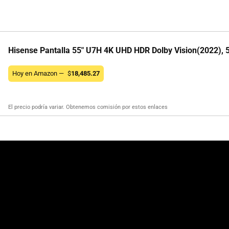
Hisense Pantalla 55" U7H 4K UHD HDR Dolby Vision(2022),
Hoy en Amazon —
$
18,485.27
El precio podría variar. Obtenemos comisión por estos enlaces