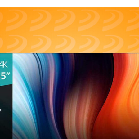
FACEBOOK
TWITTER
FLIPBOARD
E-
MAIL