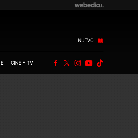
NUEVO
ME
CINE Y TV
Facebook
Twitter
Instagram
Youtube
Tiktok