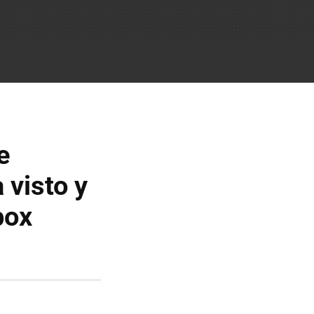
e
visto y
box