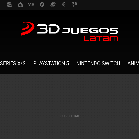
SERIES X/S
PLAYSTATION 5
NINTENDO SWITCH
ANI