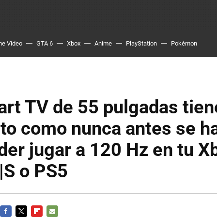
me Video
GTA 6
Xbox
Anime
PlayStation
Pokémon
rt TV de 55 pulgadas tien
o como nunca antes se ha 
der jugar a 120 Hz en tu X
|S o PS5