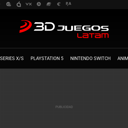
SERIES X/S
PLAYSTATION 5
NINTENDO SWITCH
ANI