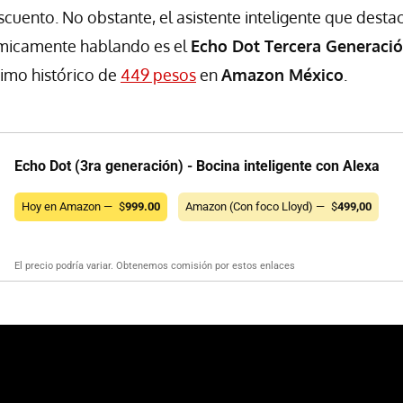
cuento. No obstante, el asistente inteligente que dest
micamente hablando es el
Echo Dot Tercera Generaci
imo histórico de
449 pesos
en
Amazon México
.
Echo Dot (3ra generación) - Bocina inteligente con Alexa
Hoy en Amazon —
$
999.00
Amazon (Con foco Lloyd) —
$
499,00
El precio podría variar. Obtenemos comisión por estos enlaces