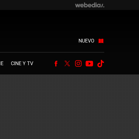
NUEVO
ME
CINE Y TV
Facebook
Twitter
Instagram
Youtube
Tiktok