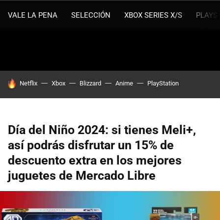
VALE LA PENA
SELECCIÓN
XBOX SERIES X/S
PLAYS
HOY SE HABLA DE
Netflix
Xbox
Blizzard
Anime
PlayStation
Día del Niño 2024: si tienes Meli+,
así podrás disfrutar un 15% de
descuento extra en los mejores
juguetes de Mercado Libre