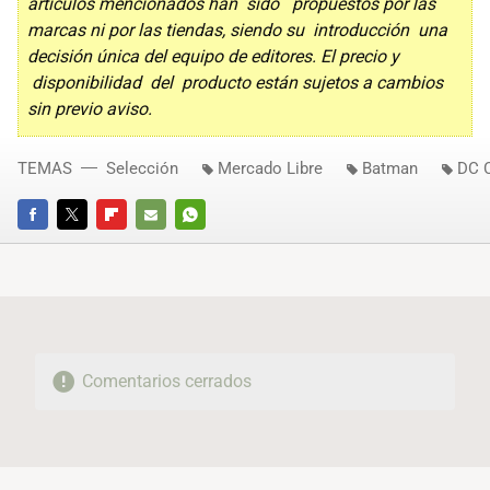
artículos mencionados han sido propuestos por las
marcas ni por las tiendas, siendo su introducción una
decisión única del equipo de editores. El precio y
disponibilidad del producto están sujetos a cambios
sin previo aviso.
TEMAS
Selección
Mercado Libre
Batman
DC 
FACEBOOK
TWITTER
FLIPBOARD
E-
WHATSAPP
MAIL
Comentarios cerrados