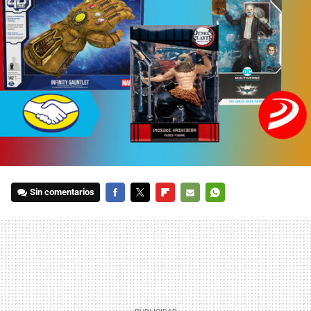
Sin comentarios
FACEBOOK
TWITTER
FLIPBOARD
E-
WHATSAPP
MAIL