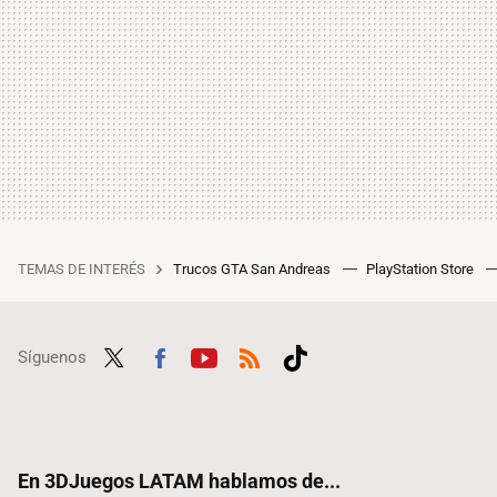
TEMAS DE INTERÉS
Trucos GTA San Andreas
PlayStation Store
Síguenos
Twit
Fac
Yout
RSS
Tikt
ter
ebo
ube
ok
ok
En 3DJuegos LATAM hablamos de...