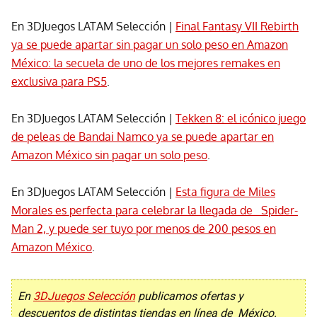
En 3DJuegos LATAM Selección |
Final Fantasy VII Rebirth
ya se puede apartar sin pagar un solo peso en Amazon
México: la secuela de uno de los mejores remakes en
exclusiva para PS5
.
En 3DJuegos LATAM Selección |
Tekken 8: el icónico juego
de peleas de Bandai Namco ya se puede apartar en
Amazon México sin pagar un solo peso
.
En 3DJuegos LATAM Selección |
Esta figura de Miles
Morales es perfecta para celebrar la llegada de Spider-
Man 2, y puede ser tuyo por menos de 200 pesos en
Amazon México
.
En
3DJuegos Selección
publicamos ofertas y
descuentos de distintas tiendas en línea de México.