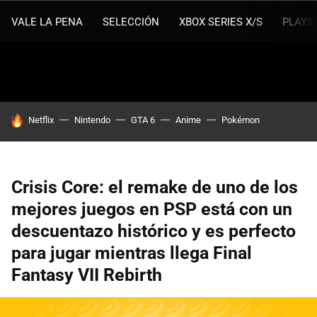
VALE LA PENA
SELECCIÓN
XBOX SERIES X/S
PLAYS
HOY SE HABLA DE
Netflix
Nintendo
GTA 6
Anime
Pokémon
Crisis Core: el remake de uno de los
mejores juegos en PSP está con un
descuentazo histórico y es perfecto
para jugar mientras llega Final
Fantasy VII Rebirth