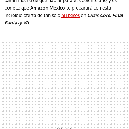
darán mucho de qué hablar para el siguiente año, y es
por ello que
Amazon México
te preparará con esta
increíble oferta de tan solo
611 pesos
en
Crisis Core: Final
Fantasy VII
.