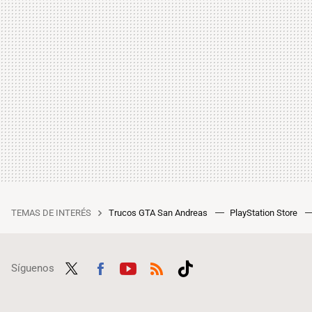
TEMAS DE INTERÉS
Trucos GTA San Andreas
PlayStation Store
Síguenos
Twit
Fac
Yout
RSS
Tikt
ter
ebo
ube
ok