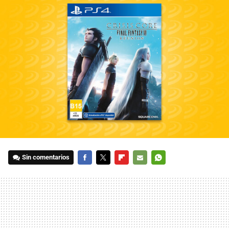
Sin comentarios
FACEBOOK
TWITTER
FLIPBOARD
E-
WHATSAPP
MAIL