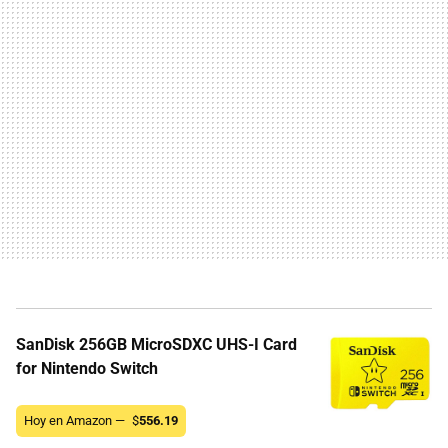
SanDisk 256GB MicroSDXC UHS-I Card
for Nintendo Switch
Hoy en Amazon —
$
556.19