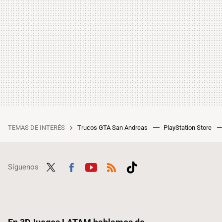
TEMAS DE INTERÉS
Trucos GTA San Andreas
PlayStation Store
Síguenos
Twit
Fac
Yout
RSS
Tikt
ter
ebo
ube
ok
ok