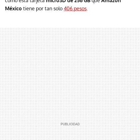
como esta tarjeta
microSD de 256 GB
que
Amazon
México
tiene por tan solo
406 pesos
.