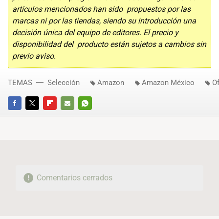
artículos mencionados han sido propuestos por las
marcas ni por las tiendas, siendo su introducción una
decisión única del equipo de editores. El precio y
disponibilidad del producto están sujetos a cambios sin
previo aviso.
TEMAS
Selección
Amazon
Amazon México
Of
FACEBOOK
TWITTER
FLIPBOARD
E-
WHATSAPP
MAIL
Comentarios cerrados