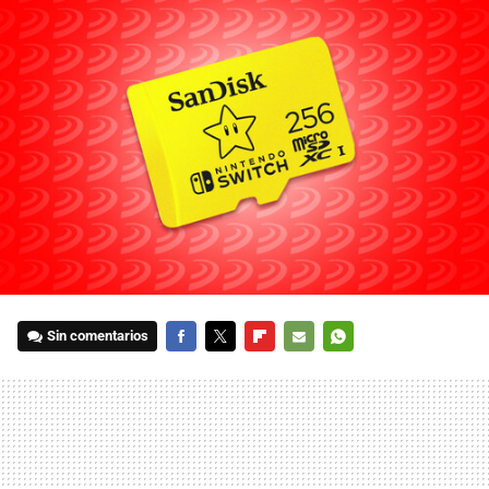
Sin comentarios
FACEBOOK
TWITTER
FLIPBOARD
E-
WHATSAPP
MAIL