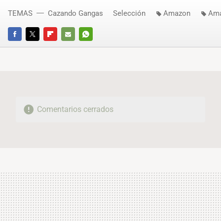
TEMAS
Cazando Gangas
Selección
Amazon
Ama
FACEBOOK
TWITTER
FLIPBOARD
E-
WHATSAPP
MAIL
Comentarios cerrados