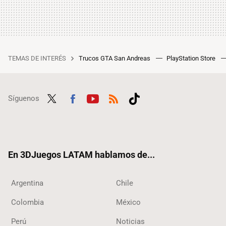
TEMAS DE INTERÉS
Trucos GTA San Andreas
PlayStation Store
Síguenos
Twit
Fac
Yout
RSS
Tikt
ter
ebo
ube
ok
ok
En 3DJuegos LATAM hablamos de...
Argentina
Chile
Colombia
México
Perú
Noticias