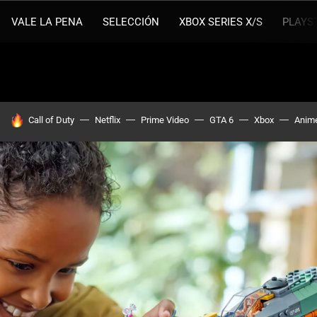
VALE LA PENA
SELECCIÓN
XBOX SERIES X/S
PLAYS
HOY SE HABLA DE
Call of Duty
Netflix
Prime Video
GTA 6
Xbox
Anim