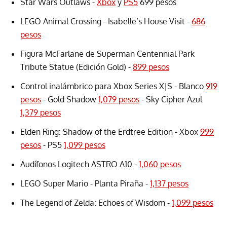
Star Wars Outlaws -
Xbox
y
PS5
699 pesos
LEGO Animal Crossing - Isabelle’s House Visit -
686
pesos
Figura McFarlane de Superman Centennial Park
Tribute Statue (Edición Gold) -
899 pesos
Control inalámbrico para Xbox Series X|S - Blanco
919
pesos
- Gold Shadow
1,079 pesos
- Sky Cipher Azul
1,379 pesos
Elden Ring: Shadow of the Erdtree Edition - Xbox
999
pesos
- PS5
1,099 pesos
Audífonos Logitech ASTRO A10 -
1,060 pesos
LEGO Super Mario - Planta Piraña -
1,137 pesos
The Legend of Zelda: Echoes of Wisdom -
1,099 pesos