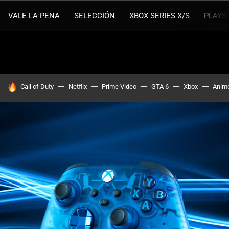
VALE LA PENA
SELECCIÓN
XBOX SERIES X/S
PLAYS
HOY SE HABLA DE
Call of Duty
Netflix
Prime Video
GTA 6
Xbox
Anim