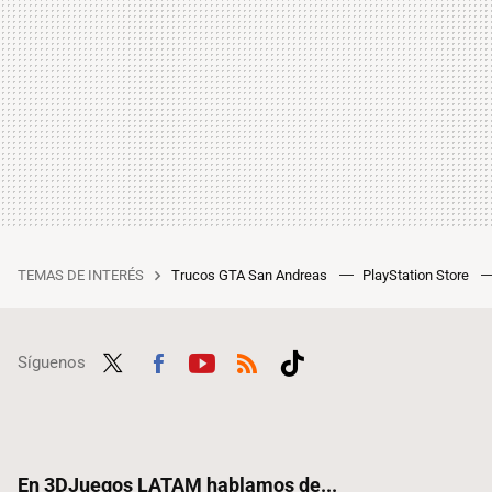
TEMAS DE INTERÉS
Trucos GTA San Andreas
PlayStation Store
Síguenos
Twit
Fac
Yout
RSS
Tikt
ter
ebo
ube
ok
ok
En 3DJuegos LATAM hablamos de...