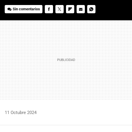
Sin comentarios
FACEBOOK
TWITTER
FLIPBOARD
E-
WHATSAPP
MAIL
11 Octubre 2024