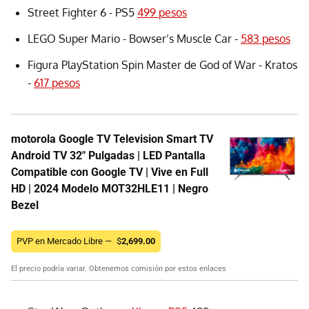
Street Fighter 6 - PS5
499 pesos
LEGO Super Mario - Bowser’s Muscle Car -
583 pesos
Figura PlayStation Spin Master de God of War - Kratos
-
617 pesos
motorola Google TV Television Smart TV
Android TV 32" Pulgadas | LED Pantalla
Compatible con Google TV | Vive en Full
HD | 2024 Modelo MOT32HLE11 | Negro
Bezel
PVP en Mercado Libre —
$
2,699.00
El precio podría variar. Obtenemos comisión por estos enlaces