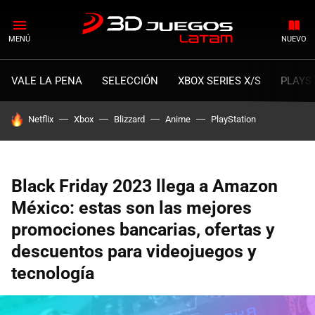
MENÚ
NUEVO
VALE LA PENA
SELECCIÓN
XBOX SERIES X/S
PLAYS
HOY SE HABLA DE
Netflix
Xbox
Blizzard
Anime
PlayStation
Black Friday 2023 llega a Amazon
México: estas son las mejores
promociones bancarias, ofertas y
descuentos para videojuegos y
tecnología