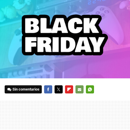
Sin comentarios
FACEBOOK
TWITTER
FLIPBOARD
E-
WHATSAPP
MAIL