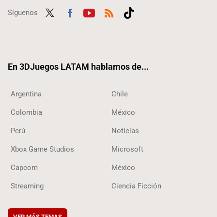
Síguenos
Twit
Fac
Yout
RSS
Tikt
ter
ebo
ube
ok
ok
En 3DJuegos LATAM hablamos de...
Argentina
Chile
Colombia
México
Perú
Noticias
Xbox Game Studios
Microsoft
Capcom
México
Streaming
Ciencia Ficción
VER MÁS TEMAS