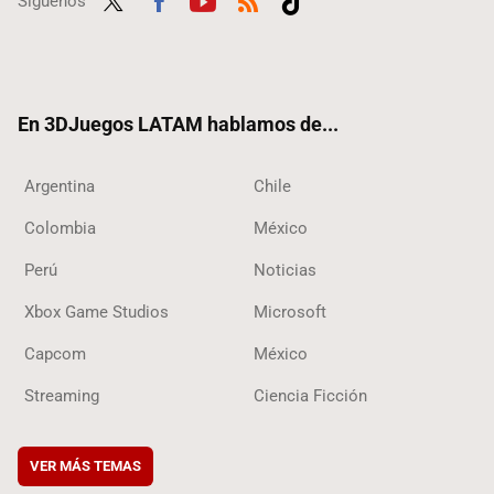
Síguenos
Twit
Fac
Yout
RSS
Tikt
ter
ebo
ube
ok
ok
En 3DJuegos LATAM hablamos de...
Argentina
Chile
Colombia
México
Perú
Noticias
Xbox Game Studios
Microsoft
Capcom
México
Streaming
Ciencia Ficción
VER MÁS TEMAS