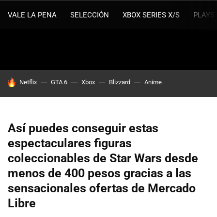
VALE LA PENA
SELECCIÓN
XBOX SERIES X/S
PLAYS
HOY SE HABLA DE
Netflix
GTA 6
Xbox
Blizzard
Anime
Así puedes conseguir estas
espectaculares figuras
coleccionables de Star Wars desde
menos de 400 pesos gracias a las
sensacionales ofertas de Mercado
Libre