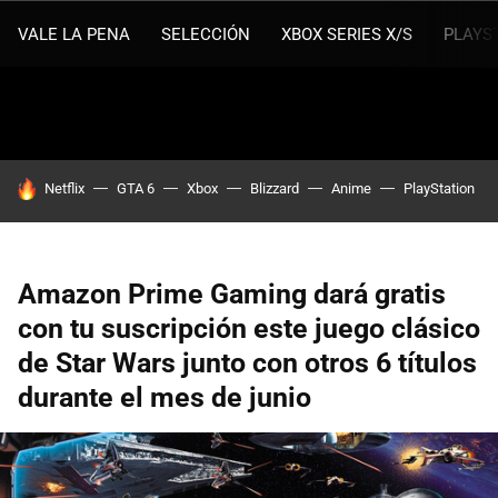
VALE LA PENA
SELECCIÓN
XBOX SERIES X/S
PLAYS
HOY SE HABLA DE
Netflix
GTA 6
Xbox
Blizzard
Anime
PlayStation
Amazon Prime Gaming dará gratis
con tu suscripción este juego clásico
de Star Wars junto con otros 6 títulos
durante el mes de junio