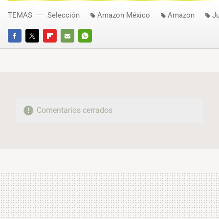
TEMAS
Selección
Amazon México
Amazon
Ju
FACEBOOK
TWITTER
FLIPBOARD
E-
WHATSAPP
MAIL
Comentarios cerrados