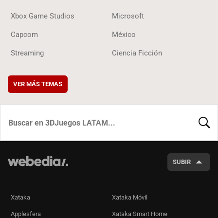
Xbox Game Studios
Microsoft
Capcom
México
Streaming
Ciencia Ficción
VER MÁS TEMAS
BUSCA
SUBIR
Xataka
Xataka Móvil
Applesfera
Xataka Smart Home