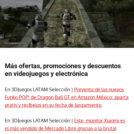
Más ofertas, promociones y descuentos
en videojuegos y electrónica
En 3DJuegos LATAM Selección |
Preventa de los nuevos
Funko POP! de Dragon Ball GT en Amazon México: aparta
gratis y recíbelos en su fecha de lanzamiento
.
En 3DJuegos LATAM Selección |
Este monitor Xiaomi es
el más vendido de Mercado Libre gracias a la brutal