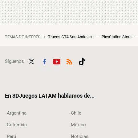
TEMAS DE INTERÉS
Trucos GTA San Andreas
PlayStation Store
Síguenos
Twit
Fac
Yout
RSS
Tikt
ter
ebo
ube
ok
ok
En 3DJuegos LATAM hablamos de...
Argentina
Chile
Colombia
México
Perú
Noticias