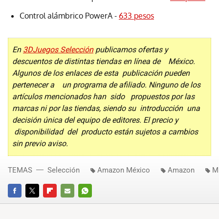
Control alámbrico PowerA -
633 pesos
En
3DJuegos Selección
publicamos ofertas y
descuentos de distintas tiendas en línea de México.
Algunos de los enlaces de esta publicación pueden
pertenecer a un programa de afiliado. Ninguno de los
artículos mencionados han sido propuestos por las
marcas ni por las tiendas, siendo su introducción una
decisión única del equipo de editores. El precio y
disponibilidad del producto están sujetos a cambios
sin previo aviso.
TEMAS
Selección
Amazon México
Amazon
M
FACEBOOK
TWITTER
FLIPBOARD
E-
WHATSAPP
MAIL