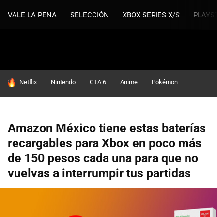
VALE LA PENA
SELECCIÓN
XBOX SERIES X/S
PLAYS
HOY SE HABLA DE
Netflix
Nintendo
GTA 6
Anime
Pokémon
Amazon México tiene estas baterías
recargables para Xbox en poco más
de 150 pesos cada una para que no
vuelvas a interrumpir tus partidas