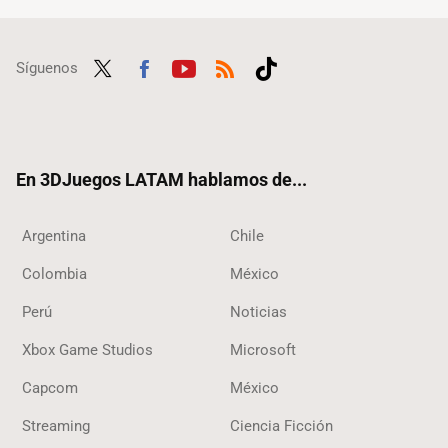
Síguenos
Twit
Fac
Yout
RSS
Tikt
ter
ebo
ube
ok
ok
En 3DJuegos LATAM hablamos de...
Argentina
Chile
Colombia
México
Perú
Noticias
Xbox Game Studios
Microsoft
Capcom
México
Streaming
Ciencia Ficción