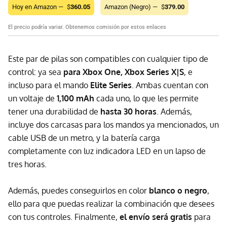
Hoy en Amazon —
$
360.05
Amazon (Negro) —
$
379.00
El precio podría variar. Obtenemos comisión por estos enlaces
Este par de pilas son compatibles con cualquier tipo de
control: ya sea
para Xbox One, Xbox Series X|S
, e
incluso para el mando
Elite Series
. Ambas cuentan con
un voltaje de
1,100 mAh
cada uno, lo que les permite
tener una durabilidad de
hasta 30 horas
. Además,
incluye dos carcasas para los mandos ya mencionados, un
cable USB de un metro, y la batería carga
completamente con luz indicadora LED en un lapso de
tres horas.
Además, puedes conseguirlos en color
blanco o negro
,
ello para que puedas realizar la combinación que desees
con tus controles. Finalmente,
el envío será gratis
para