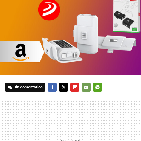
Sin comentarios
FACEBOOK
TWITTER
FLIPBOARD
E-
WHATSAPP
MAIL