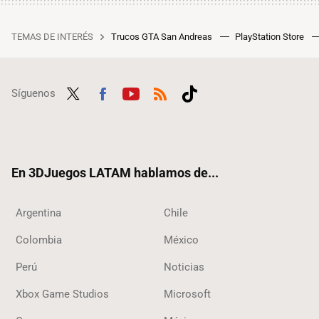
TEMAS DE INTERÉS
Trucos GTA San Andreas
PlayStation Store
Síguenos
Twit
Fac
Yout
RSS
Tikt
ter
ebo
ube
ok
ok
En 3DJuegos LATAM hablamos de...
Argentina
Chile
Colombia
México
Perú
Noticias
Xbox Game Studios
Microsoft