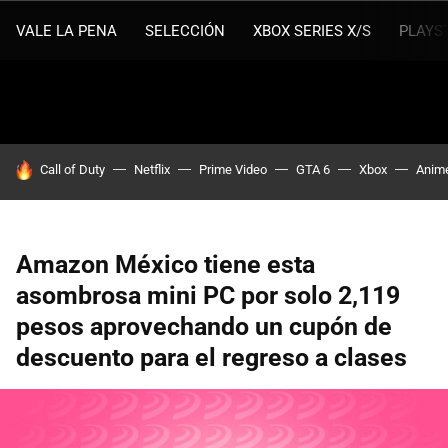
VALE LA PENA
SELECCIÓN
XBOX SERIES X/S
PLAYS
HOY SE HABLA DE
Call of Duty
Netflix
Prime Video
GTA 6
Xbox
Anim
Amazon México tiene esta
asombrosa mini PC por solo 2,119
pesos aprovechando un cupón de
descuento para el regreso a clases