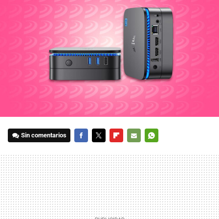
Sin comentarios
FACEBOOK
TWITTER
FLIPBOARD
E-
WHATSAPP
MAIL