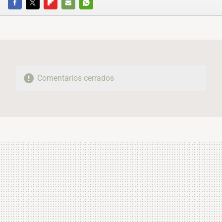
FACEBOOK
TWITTER
FLIPBOARD
E-
WHATSAPP
MAIL
Comentarios cerrados