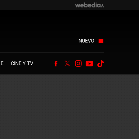
NUEVO
ME
CINE Y TV
Facebook
Twitter
Instagram
Youtube
Tiktok