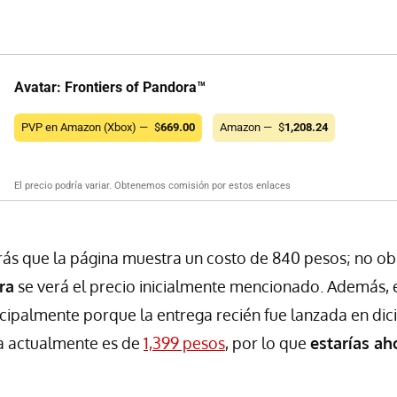
Avatar: Frontiers of Pandora™
PVP en Amazon (Xbox) —
$
669.00
Amazon —
$
1,208.24
El precio podría variar. Obtenemos comisión por estos enlaces
rás que la página muestra un costo de 840 pesos; no ob
ra
se verá el precio inicialmente mencionado. Además, e
cipalmente porque la entrega recién fue lanzada en dic
sta actualmente es de
1,399 pesos
, por lo que
estarías ah