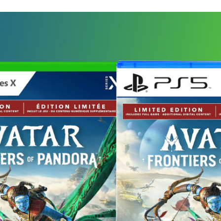
FACEBOOK
TWITTER
FLIPBOARD
E-
MAIL