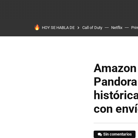
HOY SE HABLA DE
Call of Duty
Netflix
Pri
Amazon M
Pandora 
históric
con enví
Sin comentarios