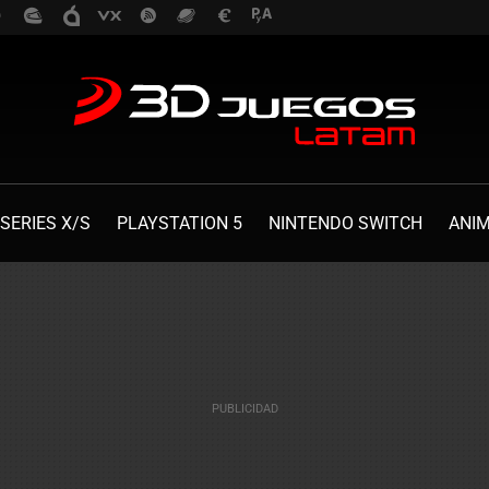
SERIES X/S
PLAYSTATION 5
NINTENDO SWITCH
ANI