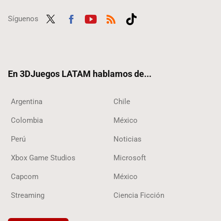
Síguenos
Twit
Fac
Yout
RSS
Tikt
ter
ebo
ube
ok
ok
En 3DJuegos LATAM hablamos de...
Argentina
Chile
Colombia
México
Perú
Noticias
Xbox Game Studios
Microsoft
Capcom
México
Streaming
Ciencia Ficción