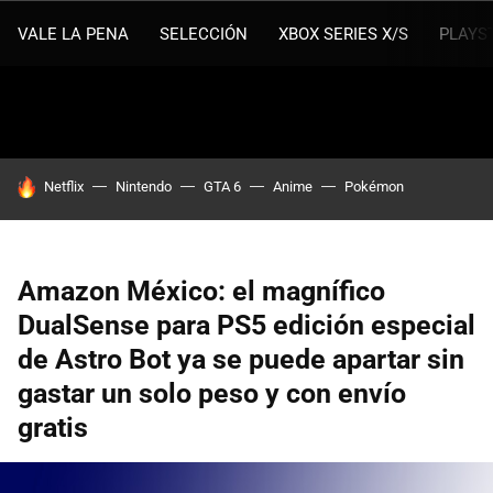
VALE LA PENA
SELECCIÓN
XBOX SERIES X/S
PLAYS
HOY SE HABLA DE
Netflix
Nintendo
GTA 6
Anime
Pokémon
Amazon México: el magnífico
DualSense para PS5 edición especial
de Astro Bot ya se puede apartar sin
gastar un solo peso y con envío
gratis