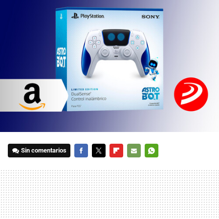
Sin comentarios
FACEBOOK
TWITTER
FLIPBOARD
E-
WHATSAPP
MAIL