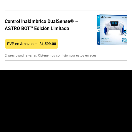
Control inalámbrico DualSense® –
ASTRO BOT™ Edición Limitada
PVP en Amazon —
$
1,599.00
El precio podría variar. Obtenemos comisión por estos enlaces