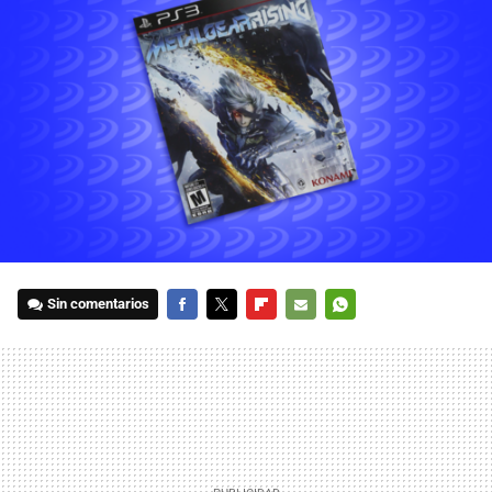
Sin comentarios
FACEBOOK
TWITTER
FLIPBOARD
E-
WHATSAPP
MAIL