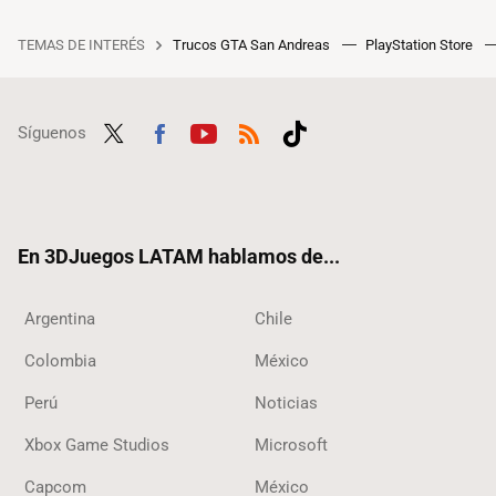
TEMAS DE INTERÉS
Trucos GTA San Andreas
PlayStation Store
Síguenos
Twit
Fac
Yout
RSS
Tikt
ter
ebo
ube
ok
ok
En 3DJuegos LATAM hablamos de...
Argentina
Chile
Colombia
México
Perú
Noticias
Xbox Game Studios
Microsoft
Capcom
México