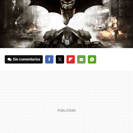
Sin comentarios
FACEBOOK
TWITTER
FLIPBOARD
E-
WHATSAPP
MAIL