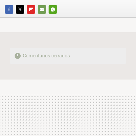
FACEBOOK
TWITTER
FLIPBOARD
E-
WHATSAPP
MAIL
Comentarios cerrados