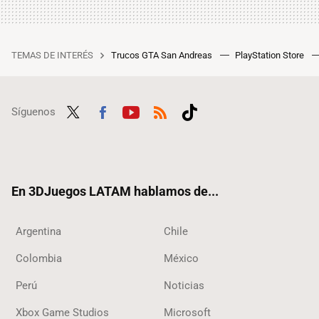
TEMAS DE INTERÉS
Trucos GTA San Andreas
PlayStation Store
Síguenos
Twit
Fac
Yout
RSS
Tikt
ter
ebo
ube
ok
ok
En 3DJuegos LATAM hablamos de...
Argentina
Chile
Colombia
México
Perú
Noticias
Xbox Game Studios
Microsoft