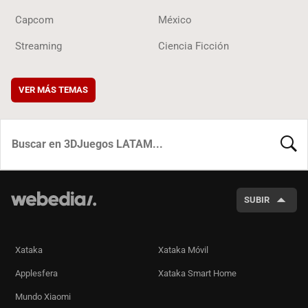
Capcom
México
Streaming
Ciencia Ficción
VER MÁS TEMAS
BUSCA
SUBIR
Xataka
Xataka Móvil
Applesfera
Xataka Smart Home
Mundo Xiaomi