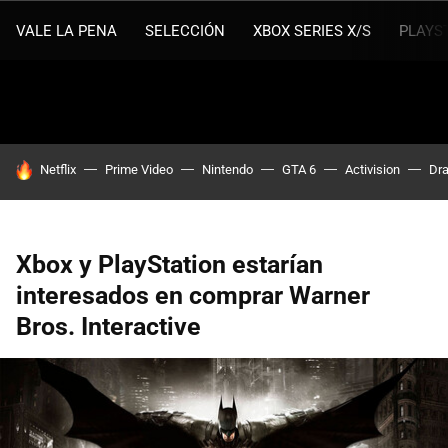
VALE LA PENA
SELECCIÓN
XBOX SERIES X/S
PLAYS
HOY SE HABLA DE
Netflix
Prime Video
Nintendo
GTA 6
Activision
Dra
Xbox y PlayStation estarían
interesados en comprar Warner
Bros. Interactive