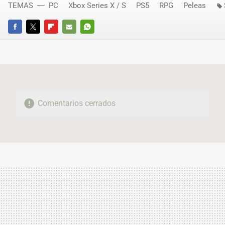
TEMAS
PC
Xbox Series X / S
PS5
RPG
Peleas
FACEBOOK
TWITTER
FLIPBOARD
E-
WHATSAPP
MAIL
Comentarios cerrados