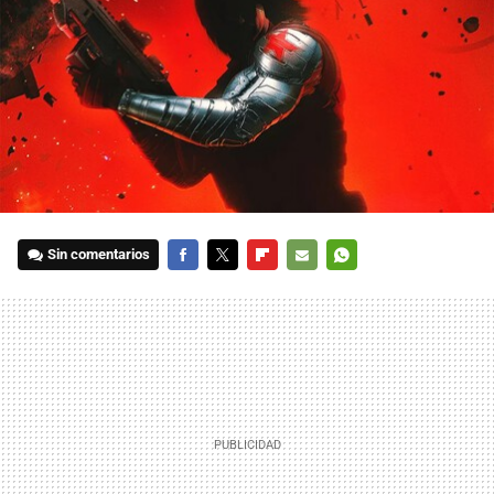
Sin comentarios
FACEBOOK
TWITTER
FLIPBOARD
E-
WHATSAPP
MAIL