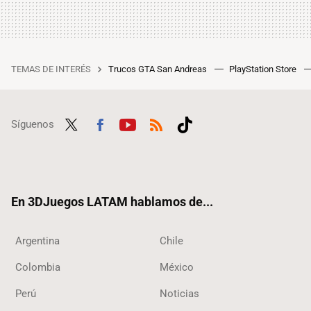
TEMAS DE INTERÉS
Trucos GTA San Andreas
PlayStation Store
Síguenos
Twit
Fac
Yout
RSS
Tikt
ter
ebo
ube
ok
ok
En 3DJuegos LATAM hablamos de...
Argentina
Chile
Colombia
México
Perú
Noticias