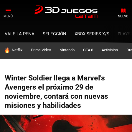
MENÚ
NUEVO
VALE LA PENA
SELECCIÓN
XBOX SERIES X/S
PLAYS
HOY SE HABLA DE
Netflix
Prime Video
Nintendo
GTA 6
Activision
Dra
Winter Soldier llega a Marvel's
Avengers el próximo 29 de
noviembre, contará con nuevas
misiones y habilidades