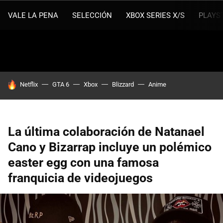
VALE LA PENA
SELECCIÓN
XBOX SERIES X/S
PLAYS
HOY SE HABLA DE
Netflix
GTA 6
Xbox
Blizzard
Anime
La última colaboración de Natanael
Cano y Bizarrap incluye un polémico
easter egg con una famosa
franquicia de videojuegos