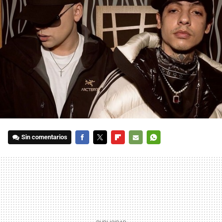
Sin comentarios
FACEBOOK
TWITTER
FLIPBOARD
E-
WHATSAPP
MAIL