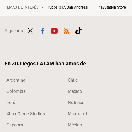
TEMAS DE INTERÉS
Trucos GTA San Andreas
PlayStation Store
Síguenos
Twit
Fac
Yout
RSS
Tikt
ter
ebo
ube
ok
ok
En 3DJuegos LATAM hablamos de...
Argentina
Chile
Colombia
México
Perú
Noticias
Xbox Game Studios
Microsoft
Capcom
México