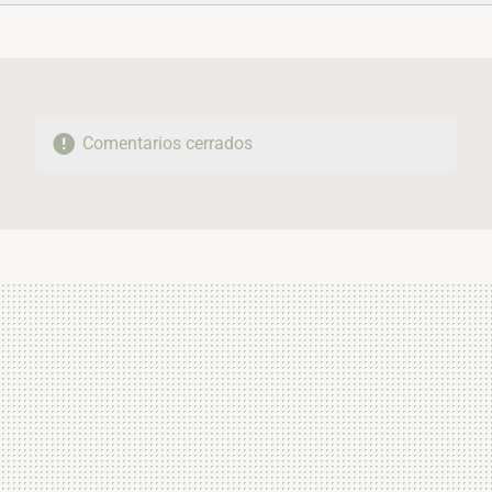
FACEBOOK
TWITTER
FLIPBOARD
E-
WHATSAPP
MAIL
Comentarios cerrados