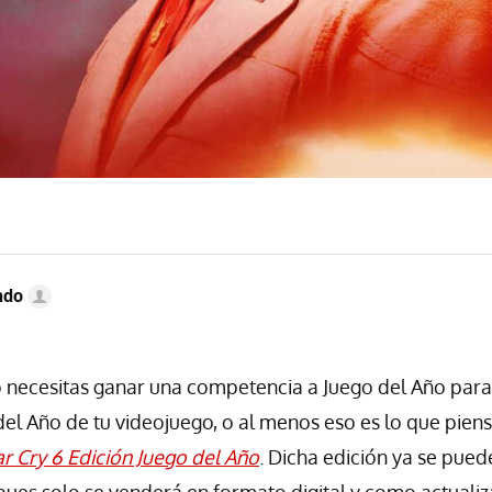
ndo
 necesitas ganar una competencia a Juego del Año para
del Año de tu videojuego, o al menos eso es lo que piens
ar Cry 6 Edición Juego del Año
. Dicha edición ya se pued
 pues solo se venderá en formato digital y como actualiz