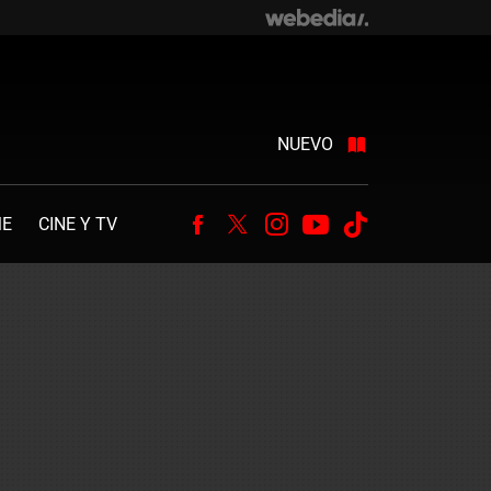
NUEVO
ME
CINE Y TV
Facebook
Twitter
Instagram
Youtube
Tiktok