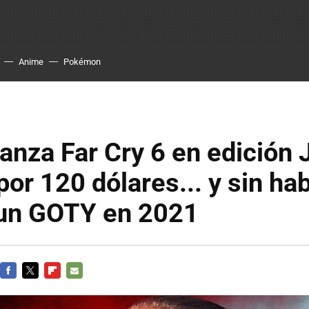
Anime
Pokémon
lanza Far Cry 6 en edición
por 120 dólares... y sin ha
un GOTY en 2021
FACEBOOK
TWITTER
FLIPBOARD
E-
MAIL