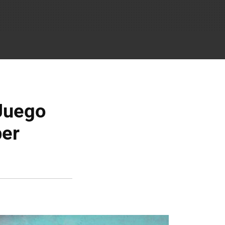
 Juego
ber