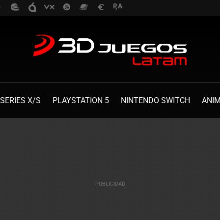
SERIES X/S
PLAYSTATION 5
NINTENDO SWITCH
ANI