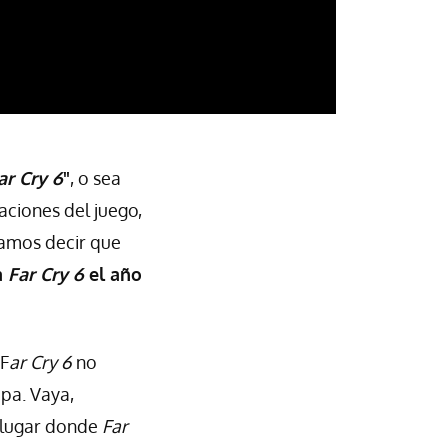
ar Cry 6
"
, o sea
aciones del juego,
amos decir que
a
Far Cry 6
el año
 F
ar Cry 6
no
opa. Vaya,
l lugar donde
Far